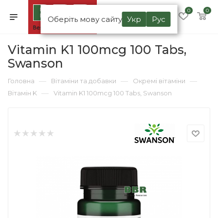
0
0
Оберіть мову сайту
Укр
Рус
Vitamin K1 100mcg 100 Tabs,
Swanson
—
—
—
Головна
Вітаміни та добавки
Окремі вітаміни
—
Вітамін K
Vitamin K1 100mcg 100 Tabs, Swanson