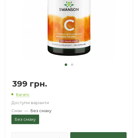
399
грн.
Багато
Доступні варіанти
Смак
—
Без смаку
Без смаку