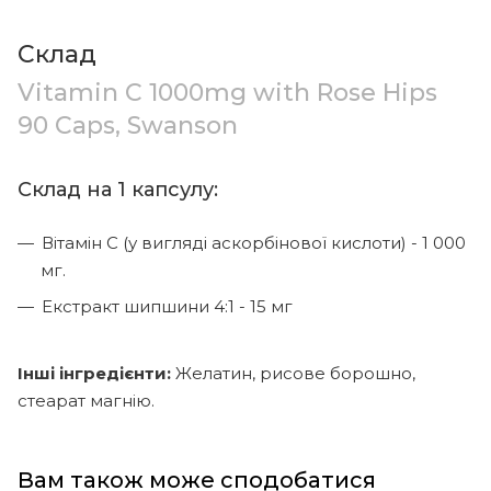
Склад
Vitamin C 1000mg with Rose Hips
90 Caps, Swanson
Склад на 1 капсулу:
Вітамін С (у вигляді аскорбінової кислоти) - 1 000
мг.
Екстракт шипшини 4:1 - 15 мг
Інші інгредієнти:
Желатин, рисове борошно,
стеарат магнію.
Вам також може сподобатися