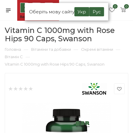
0
0
Оберіть мову сайту
Укр
Рус
Vitamin C 1000mg with Rose
Hips 90 Caps, Swanson
—
—
—
Головна
Вітаміни та добавки
Окремі вітаміни
—
Вітамін C
Vitamin C 1000mg with Rose Hips 90 Caps, Swanson