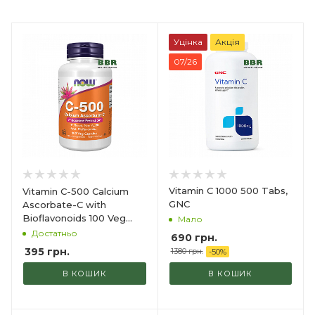
Уцінка
Акція
07/26
Vitamin C 1000 500 Tabs,
Vitamin C-500 Calcium
GNC
Ascorbate-C with
Bioflavonoids 100 Veg
Мало
Caps, NOW Foods
Достатньо
690
грн.
395
грн.
1380 грн.
-
50
%
В КОШИК
В КОШИК