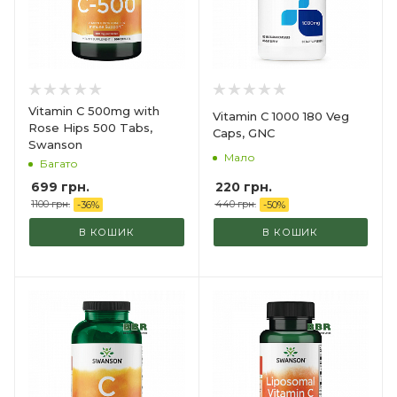
Vitamin C 500mg with
Vitamin C 1000 180 Veg
Rose Hips 500 Tabs,
Caps, GNC
Swanson
Мало
Багато
220
грн.
699
грн.
440
грн.
1100 грн.
-
50
%
-
36
%
В КОШИК
В КОШИК