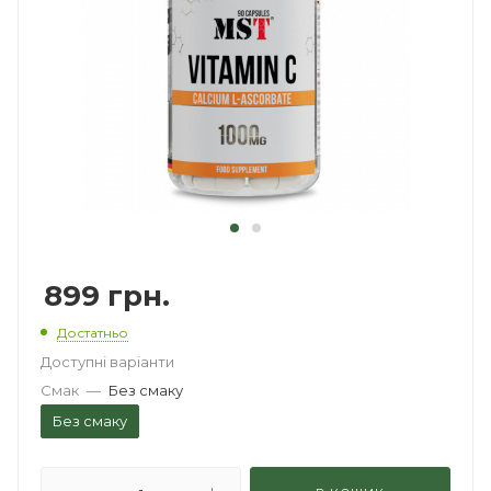
899
грн.
Достатньо
Доступні варіанти
Смак
—
Без смаку
Без смаку