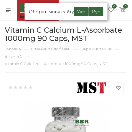
0
0
Оберіть мову сайту
Укр
Рус
Vitamin C Calcium L-Ascorbate
1000mg 90 Caps, MST
—
—
—
Головна
Вітаміни та добавки
Окремі вітаміни
—
Вітамін C
Vitamin C Calcium L-Ascorbate 1000mg 90 Caps, MST