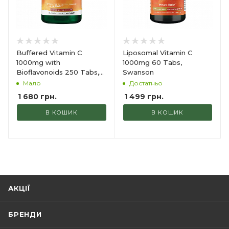
Buffered Vitamin C
Liposomal Vitamin C
1000mg with
1000mg 60 Tabs,
Bioflavonoids 250 Tabs,
Swanson
Swanson
Мало
Достатньо
1 680
грн.
1 499
грн.
В КОШИК
В КОШИК
АКЦІЇ
БРЕНДИ