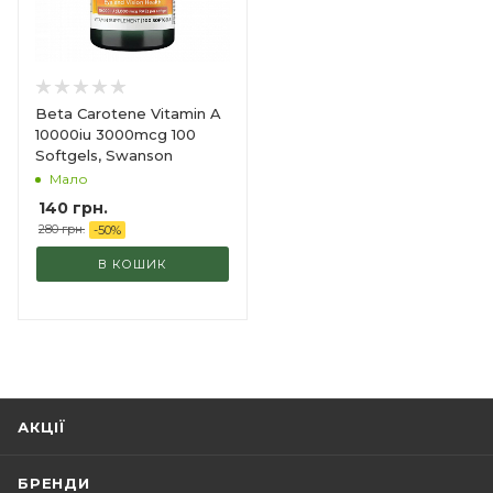
Beta Carotene Vitamin A
10000iu 3000mcg 100
Softgels, Swanson
Мало
140
грн.
280
грн.
-
50
%
В КОШИК
АКЦІЇ
БРЕНДИ