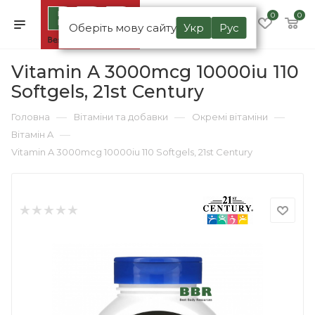
0
0
Оберіть мову сайту
Укр
Рус
Vitamin A 3000mcg 10000iu 110
Softgels, 21st Century
—
—
—
Головна
Вітаміни та добавки
Окремі вітаміни
—
Вітамін A
Vitamin A 3000mcg 10000iu 110 Softgels, 21st Century