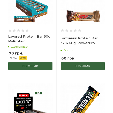
Layered Protein Bar 60g,
Батончик Protein Bar
MyProtein
32% 60g, PowerPro
Достатньо
Мало
70
грн.
60
грн.
99
грн.
-
29
%
В КОШИК
В КОШИК