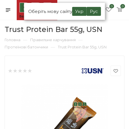
0
0
Оберіть мову сайту
Укр
Рус
Trust Protein Bar 55g, USN
—
—
Головна
Правильне харчування
—
Протеїнові батончики
Trust Protein Bar 55g, USN