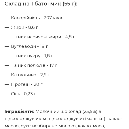
Склад на 1 батончик (55 г):
Калорійність - 207 ккал
Жири - 8,6 г
з них насичені жири - 4,8 г
Вуглеводи - 19 г
з них цукру - 1,8 г
з них поліолів - 17 г
Клітковина - 2,5 г
Протеїн - 20 г
Сіль - 0,23 г
Інгредієнти:
Молочний шоколад (25,5%) з
підсолоджувачем [підсолоджувач (мальтит), какао-
масло, сухе незбиране молоко, какао-маса,