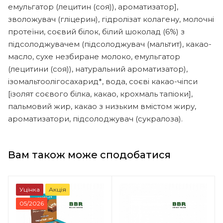
емульгатор (лецитин (соя)), ароматизатор],
зволожувач (гліцерин), гідролізат колагену, молочні
протеїни, соєвий білок, білий шоколад (6%) з
підсолоджувачем (підсолоджувач (мальтит), какао-
масло, сухе незбиране молоко, емульгатор
(лецитини (соя)), натуральний ароматизатор),
ізомальтоолігосахарид*, вода, соєві какао-чіпси
[ізолят соєвого білка, какао, крохмаль тапіоки],
пальмовий жир, какао з низьким вмістом жиру,
ароматизатори, підсолоджувач (сукралоза).
Вам також може сподобатися
Уцінка
Акція
05/2026