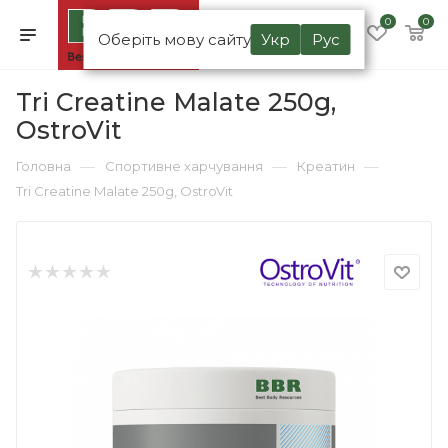
0
0
Оберіть мову сайту
Укр
Рус
Tri Creatine Malate 250g,
OstroVit
—
—
—
Головна
Спортивне харчування
Креатин
Tri Creatine Malate 250g, OstroVit