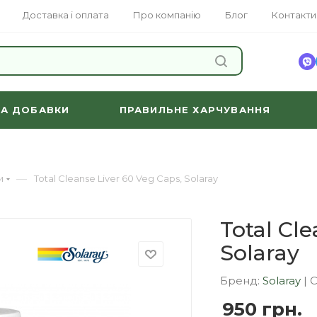
Доставка і оплата
Про компанію
Блог
Контакти
ЗНАЙТИ
ТА ДОБАВКИ
ПРАВИЛЬНЕ ХАРЧУВАННЯ
—
и
Total Cleanse Liver 60 Veg Caps, Solaray
Total Cle
Solaray
Бренд:
Solaray
|
950
грн.