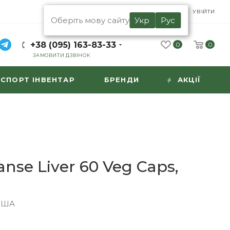
UA
RU
УВІЙТИ
Оберіть мову сайту
Укр
Рус
+38 (095) 163-83-33
0
0
ЗАМОВИТИ ДЗВІНОК
СПОРТ ІНВЕНТАР
БРЕНДИ
АКЦІЇ
anse Liver 60 Veg Caps,
США