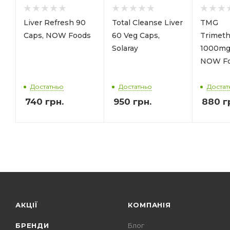
Liver Refresh 90
Total Cleanse Liver
TMG
Caps, NOW Foods
60 Veg Caps,
Trimeth
Solaray
1000mg 
NOW F
Достатньо
Достатньо
Достат
740
грн.
950
грн.
880
г
АКЦІЇ
КОМПАНІЯ
БРЕНДИ
Блог