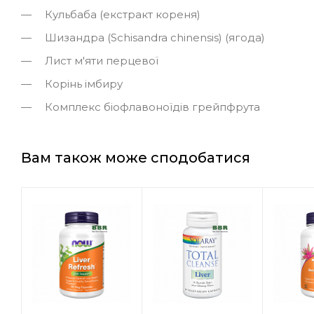
Кульбаба (екстракт кореня)
Шизандра (Schisandra chinensis) (ягода)
Лист м'яти перцевої
Корінь імбиру
Комплекс біофлавоноїдів грейпфрута
Вам також може сподобатися