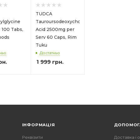
TUDCA
ylglycine
Tauroursodeoxycholic
100 Tabs,
Acid 2500mg per
oods
Serv 60 Caps, Rim
Tuku
ньо
Достатньо
рн.
1 999
грн.
ІНФОРМАЦІЯ
ДОПОМОГ
Реквізити
Доставка і 