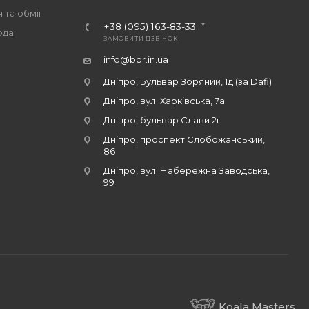
 та обмін
+38 (095) 163-83-33
ода
ЗАМОВИТИ ДЗВІНОК
info@bbr.in.ua
Дніпро, Бульвар Зоряний, 1д (за Dafi)
Дніпро, вул. Харківська, 7а
Дніпро, бульвар Слави 2г
Дніпро, проспект Слобожанський,
86
Дніпро, вул. Набережна Заводська,
99
Koala Masters