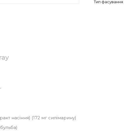
Тип фасування
ray
г
кт насіння) (172 мг силімарину)
бульба)