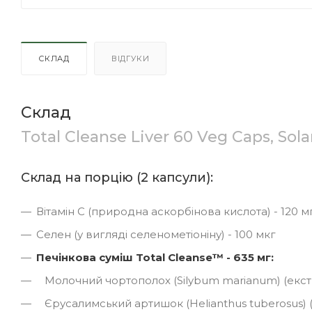
СКЛАД
ВІДГУКИ
Склад
Total Cleanse Liver 60 Veg Caps, Sola
Склад на порцію (2 капсули):
Вітамін С (природна аскорбінова кислота) - 120 м
Селен (у вигляді селенометіоніну) - 100 мкг
Печінкова суміш Total Cleanse™ - 635 мг:
Молочний чортополох (Silybum marianum) (екстра
Єрусалимський артишок (Helianthus tuberosus) (