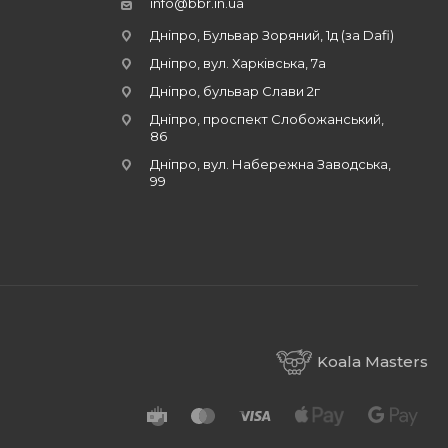
info@bbr.in.ua
Дніпро, Бульвар Зоряний, 1д (за Dafi)
Дніпро, вул. Харківська, 7а
Дніпро, бульвар Слави 2г
Дніпро, проспект Слобожанський,
86
Дніпро, вул. Набережна Заводська,
99
Koala Masters