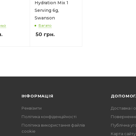
Hydration Mix 1
Serving 6g,
Swanson
ньо
Багато
.
50
грн.
ІНФОРМАЦІЯ
ДОПОМОГ
Реквізити
Доставка і 
Політика конфіденційності
Повернення
Політика використання файлів
Публічна уг
cookie
Карта сайту