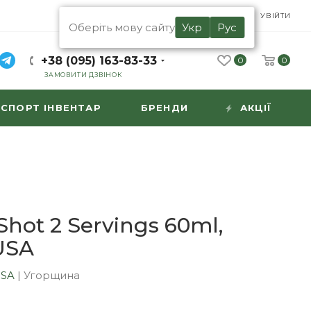
UA
RU
УВІЙТИ
Оберіть мову сайту
Укр
Рус
+38 (095) 163-83-33
0
0
ЗАМОВИТИ ДЗВІНОК
СПОРТ ІНВЕНТАР
БРЕНДИ
АКЦІЇ
hot 2 Servings 60ml,
USA
USA
|
Угорщина