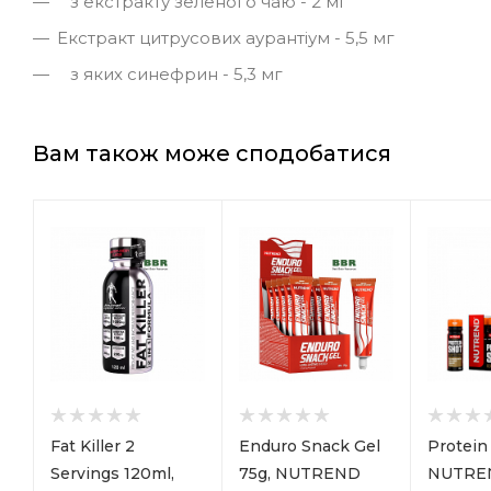
з екстракту зеленого чаю - 2 мг
Екстракт цитрусових аурантіум - 5,5 мг
з яких синефрин - 5,3 мг
Вам також може сподобатися
Fat Killer 2
Enduro Snack Gel
Protein
Servings 120ml,
75g, NUTREND
NUTRE