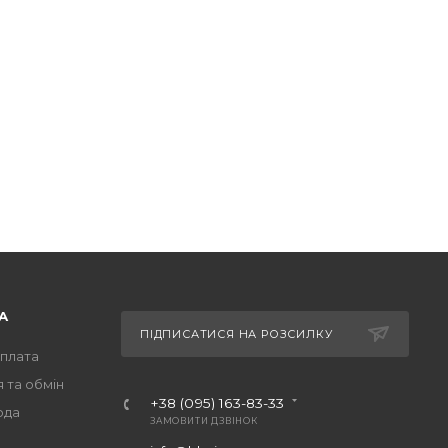
А
ПІДПИСАТИСЯ НА РОЗСИЛКУ
оплата
 та обмін
+38 (095) 163-83-33
ода
ЗАМОВИТИ ДЗВІНОК