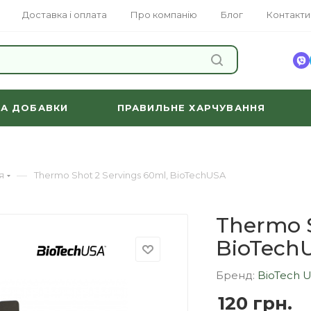
Доставка і оплата
Про компанію
Блог
Контакти
ЗНАЙТИ
ТА ДОБАВКИ
ПРАВИЛЬНЕ ХАРЧУВАННЯ
—
я
Thermo Shot 2 Servings 60ml, BioTechUSA
Thermo S
BioTech
Бренд:
BioTech 
120
грн.