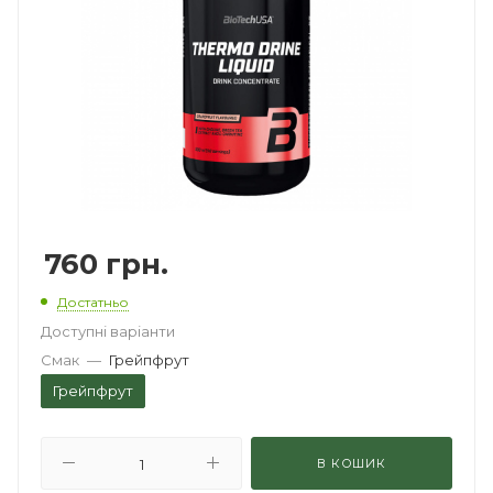
760
грн.
Достатньо
Доступні варіанти
Смак
—
Грейпфрут
Грейпфрут
В КОШИК