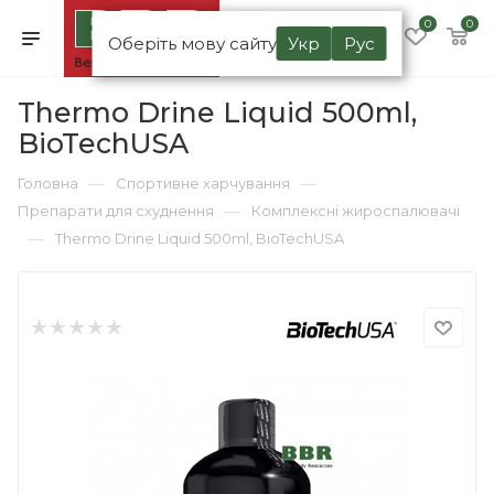
0
0
Оберіть мову сайту
Укр
Рус
Thermo Drine Liquid 500ml,
BioTechUSA
—
—
Головна
Спортивне харчування
—
Препарати для схуднення
Комплексні жироспалювачі
—
Thermo Drine Liquid 500ml, BioTechUSA