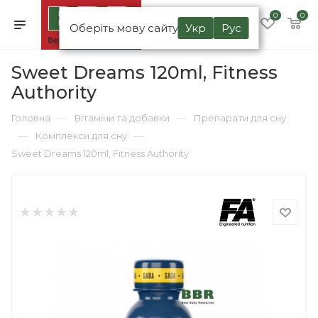
0
0
Оберіть мову сайту
Укр
Рус
Sweet Dreams 120ml, Fitness
Authority
—
—
Головна
Вітаміни та добавки
Препарати для сну
—
—
Комплекси для сну
Sweet Dreams 120ml, Fitness Authority