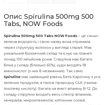
Опис Spirulina 500mg 500
Tabs, NOW Foods
Spirulina 500mg 500 Tabs NOW Foods
– це синьо-
зелена водорість, і свою назву вона отримала
через структуру волокон у вигляді спіралі. Має
унікальний біохімічний склад та існує на планеті
понад 100 мільйонів років. Спіруліна має багато
білка у складі (близько 65%), куди входять 18
амінокислот (з них 8 незамінних). Так само
Spirulina
має найвищий рівень Бета Каротину з усіх
зелених продуктів, а також природну GLA (гамма-
лінолеву кислоту). Багата на вміст вітаміну В-12. До
складу спіруліни входить весь спектр вітамінів,
мінералів, мікроелементів, клітинних солей,