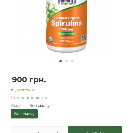
900
грн.
Достатньо
Доступні варіанти
Смак
—
Без смаку
Без смаку