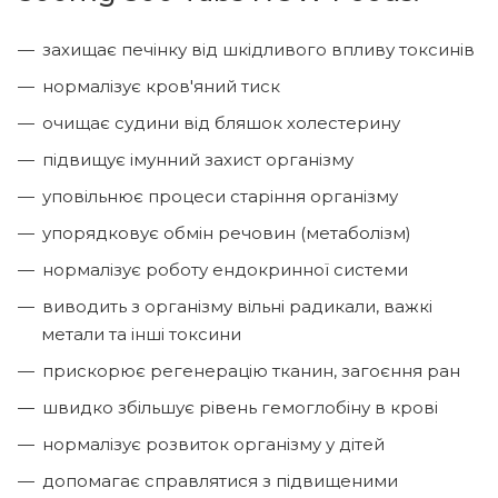
захищає печінку від шкідливого впливу токсинів
нормалізує кров'яний тиск
очищає судини від бляшок холестерину
підвищує імунний захист організму
уповільнює процеси старіння організму
упорядковує обмін речовин (метаболізм)
нормалізує роботу ендокринної системи
виводить з організму вільні радикали, важкі
метали та інші токсини
прискорює регенерацію тканин, загоєння ран
швидко збільшує рівень гемоглобіну в крові
нормалізує розвиток організму у дітей
допомагає справлятися з підвищеними