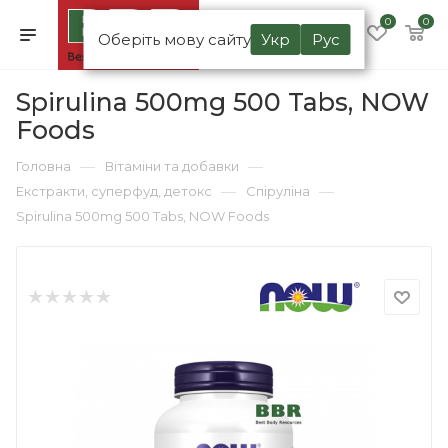
0
0
Оберіть мову сайту
Укр
Рус
Spirulina 500mg 500 Tabs, NOW
Foods
—
—
Головна
Вітаміни та добавки
—
—
Екстракти, суперфуд, детокс
Спіруліна
Spirulina 500mg 500 Tabs, NOW Foods