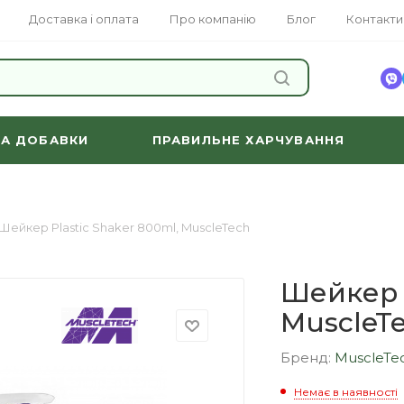
Доставка і оплата
Про компанію
Блог
Контакти
ЗНАЙТИ
ТА ДОБАВКИ
ПРАВИЛЬНЕ ХАРЧУВАННЯ
Шейкер Plastic Shaker 800ml, MuscleTech
Шейкер P
MuscleT
Бренд:
MuscleTe
Немає в наявності