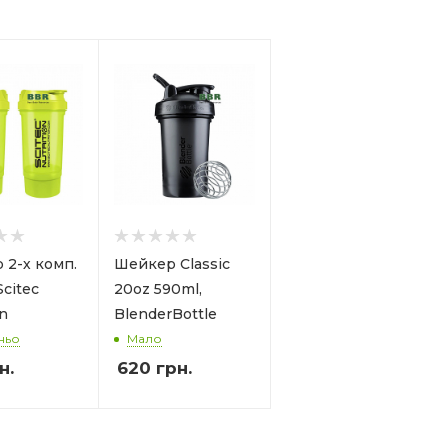
 2-х комп.
Шейкер Classic
Scitec
20oz 590ml,
on
BlenderBottle
ньо
Мало
н.
620
грн.