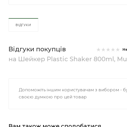
ВІДГУКИ
Відгуки покупців
Н
на Шейкер Plastic Shaker 800ml, Mu
Допоможіть іншим користувачам з вибором - бу
своєю думкою про цей товар
Вам також може сподобатися