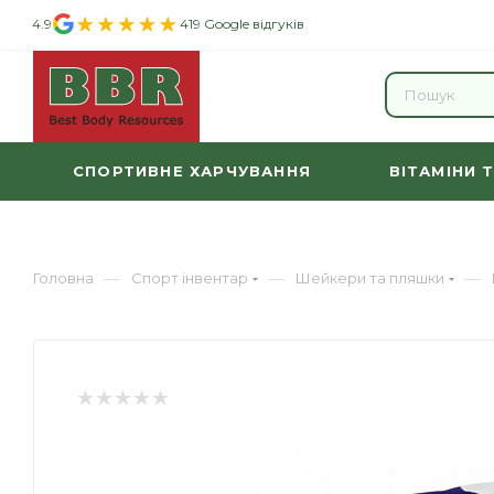
4.9
419 Google відгуків
СПОРТИВНЕ ХАРЧУВАННЯ
ВІТАМІНИ 
—
—
—
Головна
Спорт інвентар
Шейкери та пляшки