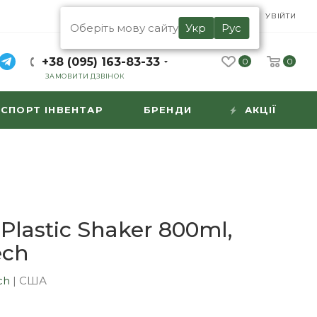
UA
RU
УВІЙТИ
Оберіть мову сайту
Укр
Рус
+38 (095) 163-83-33
0
0
ЗАМОВИТИ ДЗВІНОК
СПОРТ ІНВЕНТАР
БРЕНДИ
АКЦІЇ
lastic Shaker 800ml,
ech
ch
|
США