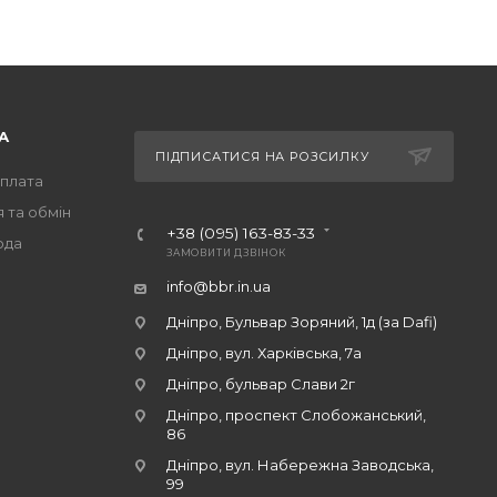
А
ПІДПИСАТИСЯ НА РОЗСИЛКУ
оплата
 та обмін
+38 (095) 163-83-33
ода
ЗАМОВИТИ ДЗВІНОК
info@bbr.in.ua
Дніпро, Бульвар Зоряний, 1д (за Dafi)
Дніпро, вул. Харківська, 7а
Дніпро, бульвар Слави 2г
Дніпро, проспект Слобожанський,
86
Дніпро, вул. Набережна Заводська,
99