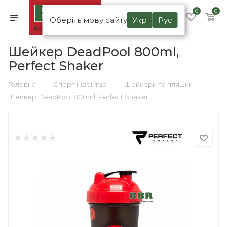
0
0
Оберіть мову сайту
Укр
Рус
Шейкер DeadPool 800ml,
Perfect Shaker
—
—
—
Головна
Спорт інвентар
Шейкери та пляшки
Шейкер DeadPool 800ml, Perfect Shaker