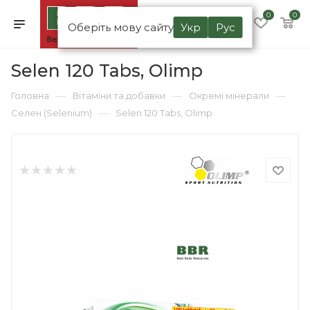
0
0
Оберіть мову сайту
Укр
Рус
Selen 120 Tabs, Olimp
—
—
—
Головна
Вітаміни та добавки
Окремі мінерали
—
Селен (Selenium)
Selen 120 Tabs, Olimp