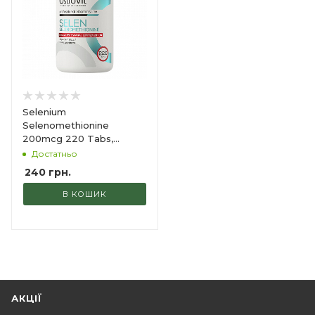
Selenium
Selenomethionine
200mcg 220 Tabs,
OstroVit
Достатньо
240
грн.
В КОШИК
АКЦІЇ