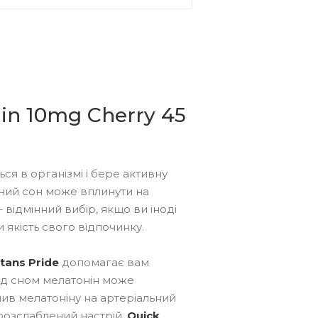
in 10mg Cherry 45
я в організмі і бере активну
вний сон може вплинути на
– відмінний вибір, якщо ви іноді
 якість свого відпочинку.
tans Pride
допомагає вам
ед сном мелатонін може
лив мелатоніну на артеріальний
розслаблений настрій.
Quick