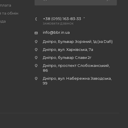
оплата
 та обмін
+38 (095) 163-83-33
ода
ЗАМОВИТИ ДЗВІНОК
info@bbr.in.ua
Дніпро, Бульвар Зоряний, 1д (за Dafi)
Дніпро, вул. Харківська, 7а
Дніпро, бульвар Слави 2г
Дніпро, проспект Слобожанський,
86
Дніпро, вул. Набережна Заводська,
99