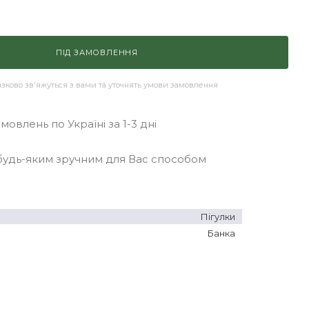
ПІД ЗАМОВЛЕННЯ
ково зв'яжуться з вами та уточнять умови замовлення
овлень по Україні за 1-3 дні
удь-яким зручним для Вас способом
Пігулки
Банка