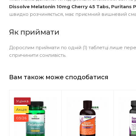
Dissolve Melatonin 10mg Cherry 45 Tabs, Puritans P
швидко розчиняється, має приємний вишневий смак і
Як приймати
Дорослим приймати по одній (1) таблетці лише пере
спричинити сонливість.
Вам також може сподобатися
Уцінка
Акція
03/26