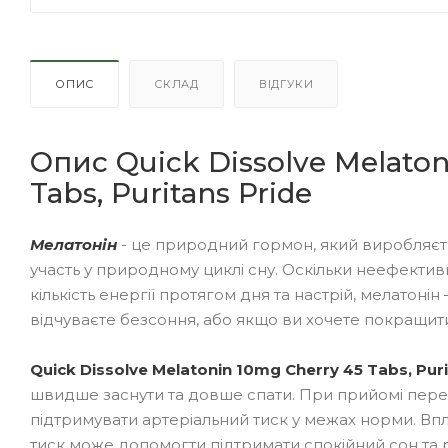
ОПИС
СКЛАД
ВІДГУКИ
Опис Quick Dissolve Melaton
Tabs, Puritans Pride
Мелатонін
- це природний гормон, який виробляєтьс
участь у природному циклі сну. Оскільки неефекти
кількість енергії протягом дня та настрій, мелатонін 
відчуваєте безсоння, або якщо ви хочете покращити
Quick Dissolve Melatonin 10mg Cherry 45 Tabs, Puri
швидше заснути та довше спати. При прийомі пер
підтримувати артеріальний тиск у межах норми. Вп
тиск може допомогти підтримати спокійний сон та 