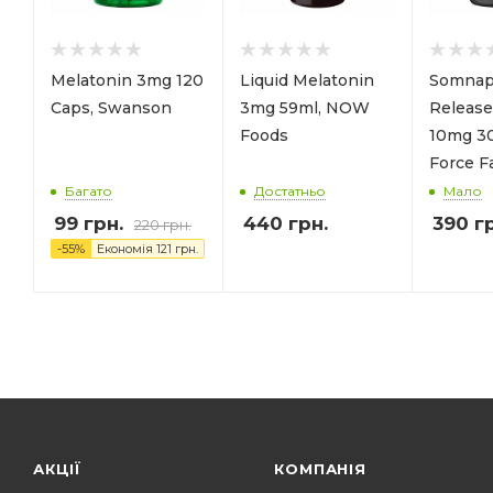
Melatonin 3mg 120
Liquid Melatonin
Somnap
Caps, Swanson
3mg 59ml, NOW
Release
Foods
10mg 30
Force F
Багато
Достатньо
Мало
99
грн.
440
грн.
390
гр
220
грн.
-
55
%
Економія
121
грн.
АКЦІЇ
КОМПАНІЯ