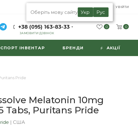
UA
RU
УВІЙТИ
Оберіть мову сайту
Укр
Рус
+38 (095) 163-83-33
0
0
ЗАМОВИТИ ДЗВІНОК
СПОРТ ІНВЕНТАР
БРЕНДИ
АКЦІЇ
uritans Pride
ssolve Melatonin 10mg
5 Tabs, Puritans Pride
Pride
|
США