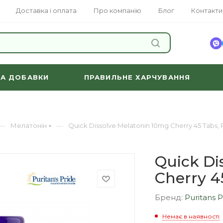
Доставка і оплата
Про компанію
Блог
Контакти
ЗНАЙТИ
ТА ДОБАВКИ
ПРАВИЛЬНЕ ХАРЧУВАННЯ
—
—
Мелатонін
Quick Dissolve Melatonin 10mg Cherry 45 Tabs, P
Quick Di
Cherry 4
Бренд:
Puritans 
Немає в наявності