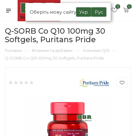
0
0
Оберіть мову сайту
Укр
Рус
Q-SORB Co Q10 100mg 30
Softgels, Puritans Pride
—
—
—
Головна
Вітаміни та добавки
Коензим Q10
Q-SORB Co Q10 100mg 30 Softgels, Puritans Pride