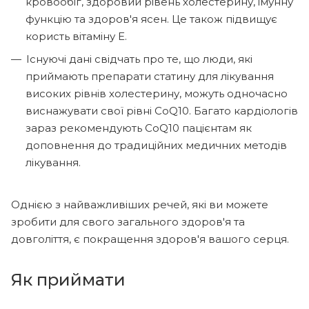
кровообіг, здоровий рівень холестерину, імунну
функцію та здоров'я ясен. Це також підвищує
користь вітаміну Е.
Існуючі дані свідчать про те, що люди, які
приймають препарати статину для лікування
високих рівнів холестерину, можуть одночасно
виснажувати свої рівні CoQ10. Багато кардіологів
зараз рекомендують CoQ10 пацієнтам як
доповнення до традиційних медичних методів
лікування.
Однією з найважливіших речей, які ви можете
зробити для свого загального здоров'я та
довголіття, є покращення здоров'я вашого серця.
Як приймати