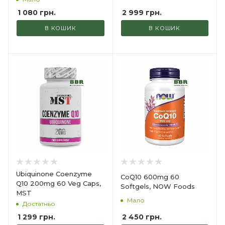
2 999
грн.
1 080
грн.
В КОШИК
В КОШИК
Ubiquinone Coenzyme
CoQ10 600mg 60
Q10 200mg 60 Veg Caps,
Softgels, NOW Foods
MST
Мало
Достатньо
2 450
грн.
1 299
грн.