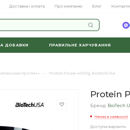
Доставка і оплата
Про компанію
Блог
Контакти
ЗНАЙТИ
ТА ДОБАВКИ
ПРАВИЛЬНЕ ХАРЧУВАННЯ
—
мплексний протеїн
Protein Power 4000g, BioTechUSA
Protein 
Бренд:
BioTech 
Немає в наявності
Доступні варіанти