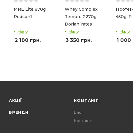
MRE Lite 870g,
Whey Complex
Протеїн
Redcon1
Tempro 2270g,
450g, F
Dorian Yates
Мало
Мало
Мало
2 180
грн.
3 350
грн.
1 000
АКЦІЇ
КОМПАНІЯ
БРЕНДИ
Блог
Контакти