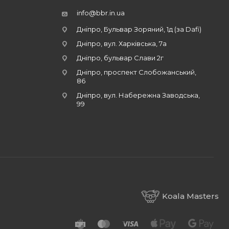
info@bbr.in.ua
Дніпро, Бульвар Зоряний, 1д (за Dafi)
Дніпро, вул. Харківська, 7а
Дніпро, бульвар Слави 2г
Дніпро, проспект Слобожанський,
86
Дніпро, вул. Набережна Заводська,
99
Koala Masters