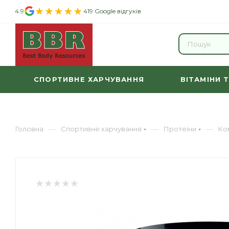
4.9
419 Google відгуків
СПОРТИВНЕ ХАРЧУВАННЯ
ВІТАМІНИ 
—
—
—
Головна
Спортивне харчування
Протеїни
Ко