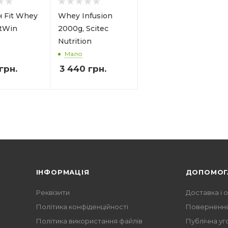
 Fit Whey
Whey Infusion
itWin
2000g, Scitec
Nutrition
Мало
грн.
3 440
грн.
ІНФОРМАЦІЯ
ДОПОМОГ
Реквізити
Доставка і 
Політика конфіденційності
Повернення
Політика використання файлів
Публічна уг