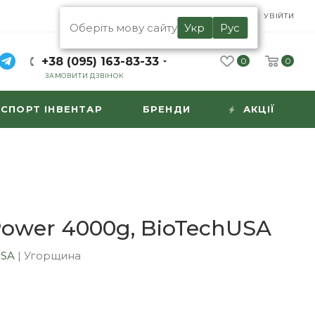
UA
RU
УВІЙТИ
Оберіть мову сайту
Укр
Рус
+38 (095) 163-83-33
0
0
ЗАМОВИТИ ДЗВІНОК
СПОРТ ІНВЕНТАР
БРЕНДИ
АКЦІЇ
Power 4000g, BioTechUSA
USA
|
Угорщина