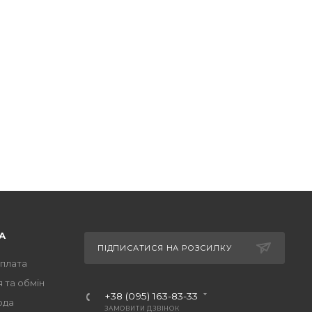
А
ПІДПИСАТИСЯ НА РОЗСИЛКУ
оплата
 та обмін
+38 (095) 163-83-33
ода
ЗАМОВИТИ ДЗВІНОК