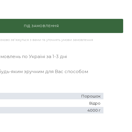
ПІД ЗАМОВЛЕННЯ
ково зв'яжуться з вами та уточнять умови замовлення
овлень по Україні за 1-3 дні
удь-яким зручним для Вас способом
Порошок
Відро
4000 г