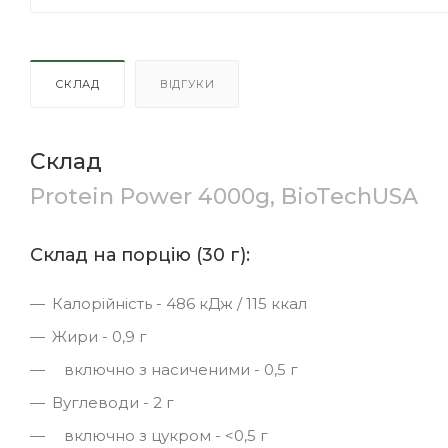
СКЛАД
ВІДГУКИ
Склад
Protein Power 4000g, BioTechUSA
Склад на порцію (30 г):
Калорійність - 486 кДж / 115 ккал
Жири - 0,9 г
включно з насиченими - 0,5 г
Вуглеводи - 2 г
включно з цукром - <0,5 г