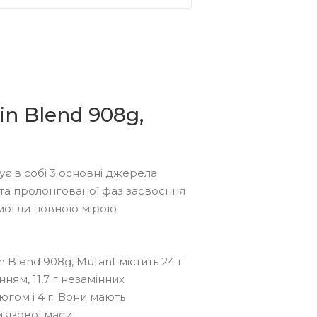
in Blend 908g,
є в собі 3 основні джерела
 та пролонгованої фаз засвоєння
и могли повною мірою
 Blend 908g, Mutant містить 24 г
ям, 11,7 г незамінних
югом і 4 г. Вони мають
язової маси.