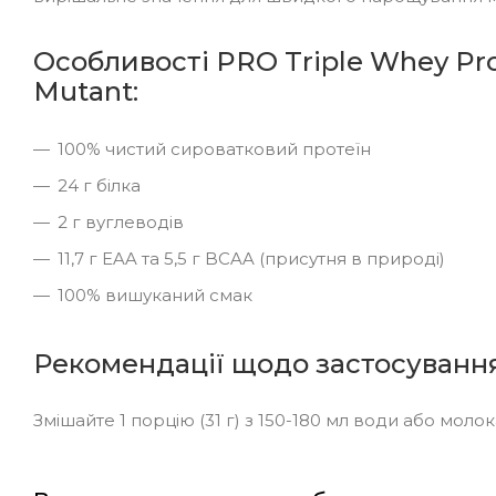
Особливості PRO Triple Whey Pro
Mutant:
100% чистий сироватковий протеїн
24 г білка
2 г вуглеводів
11,7 г EAA та 5,5 г BCAA (присутня в природі)
100% вишуканий смак
Рекомендації щодо застосуванн
Змішайте 1 порцію (31 г) з 150-180 мл води або молок