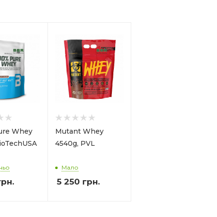
ure Whey
Mutant Whey
BioTechUSA
4540g, PVL
ньо
Мало
рн.
5 250
грн.