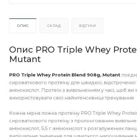
ОПИС
СКЛАД
ВІДГУКИ
Опис PRO Triple Whey Prote
Mutant
PRO Triple Whey Protein Blend 908g, Mutant
поєдну
сироваткового протеїну для швидкої, відстроченої
амінокислот. Протеїн з вивільненням у часі, щоб в
використовувати свої найінтенсивніші тренування.
Кожна мірна ложка протеїну PRO Triple Whey Protein
сироваткового протеїну з пролонгованим вивільненн
амінокислот, 5,5 г амінокислот з розгалуженим ланц
вирішальне значення для швидкого нарощування м'