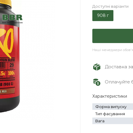
Доступні варіанти
908 г
Наші менеджери обов'яз
Доставка зам
Оплачуйте б
Характеристики
Форма випуску
Тип фасування
Вага