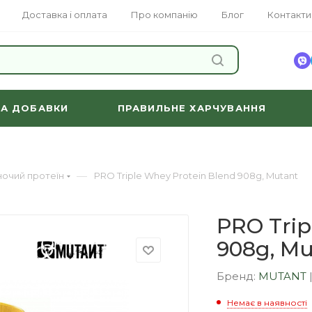
Доставка і оплата
Про компанію
Блог
Контакти
ЗНАЙТИ
ТА ДОБАВКИ
ПРАВИЛЬНЕ ХАРЧУВАННЯ
—
ночий протеїн
PRO Triple Whey Protein Blend 908g, Mutant
PRO Trip
908g, Mu
Бренд:
MUTANT
Немає в наявності