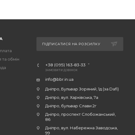
А
ПІДПИСАТИСЯ НА РОЗСИЛКУ
оплата
 та обмін
+38 (095) 163-83-33
ода
ЗАМОВИТИ ДЗВІНОК
info@bbr.in.ua
Дніпро, Бульвар Зоряний, 1д (за Dafi)
Дніпро, вул. Харківська, 7а
Дніпро, бульвар Слави 2г
Дніпро, проспект Слобожанський,
86
Дніпро, вул. Набережна Заводська,
99