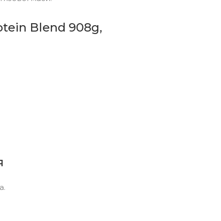
tein Blend 908g,
я
а.