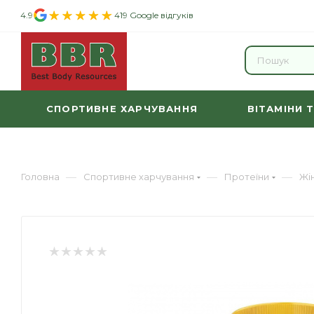
4.9
419 Google відгуків
СПОРТИВНЕ ХАРЧУВАННЯ
ВІТАМІНИ 
—
—
—
Головна
Спортивне харчування
Протеїни
Жі