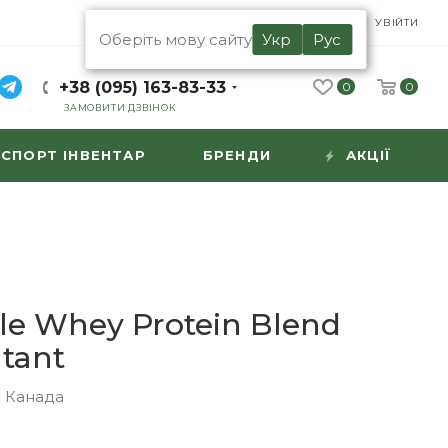
UA
RU
УВІЙТИ
Оберіть мову сайту
Укр
Рус
+38 (095) 163-83-33
0
0
ЗАМОВИТИ ДЗВІНОК
СПОРТ ІНВЕНТАР
БРЕНДИ
АКЦІЇ
le Whey Protein Blend
tant
|
Канада