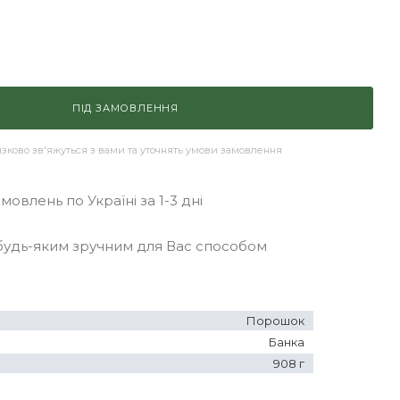
ПІД ЗАМОВЛЕННЯ
ково зв'яжуться з вами та уточнять умови замовлення
овлень по Україні за 1-3 дні
удь-яким зручним для Вас способом
Порошок
Банка
908 г