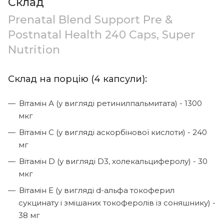
Склад
Prenatal Blend Support Pre &
Postnatal Health 240 Caps, Super
Nutrition
Склад на порцію (4 капсули):
Вітамін А (у вигляді ретинилпальмитата) - 1300
мкг
Вітамін С (у вигляді аскорбінової кислоти) - 240
мг
Вітамін D (у вигляді D3, холекальциферолу) - 30
мкг
Вітамін Е (у вигляді d-альфа токоферил
сукцинату і змішаних токоферолів із соняшнику) -
38 мг