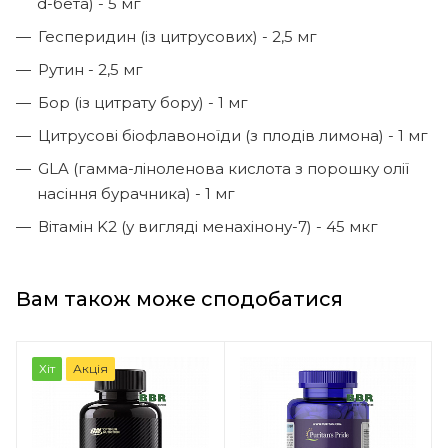
d-бета) - 5 мг
Гесперидин (із цитрусових) - 2,5 мг
Рутин - 2,5 мг
Бор (із цитрату бору) - 1 мг
Цитрусові біофлавоноїди (з плодів лимона) - 1 мг
GLA (гамма-ліноленова кислота з порошку олії
насіння бурачника) - 1 мг
Вітамін K2 (у вигляді менахінону-7) - 45 мкг
Вам також може сподобатися
Хіт
Акція