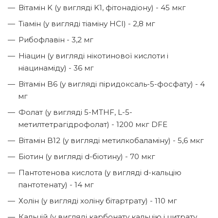
Вітамін K (у вигляді K1, фітонадіону) - 45 мкг
Тіамін (у вигляді тіаміну HCI) - 2,8 мг
Рибофлавін - 3,2 мг
Ніацин (у вигляді нікотинової кислоти і
ніацинаміду) - 36 мг
Вітамін B6 (у вигляді піридоксаль-5-фосфату) - 4
мг
Фолат (у вигляді 5-MTHF, L-5-
метилтетрагідрофолат) - 1200 мкг DFE
Вітамін B12 (у вигляді метилкобаламіну) - 5,6 мкг
Біотин (у вигляді d-біотину) - 70 мкг
Пантотенова кислота (у вигляді d-кальцію
пантотенату) - 14 мг
Холін (у вигляді холіну бітартрату) - 110 мг
Кальцій (у вигляді карбонату кальцію і цитрату