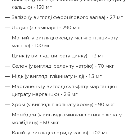
кальцію) - 130 мг
Залізо (у вигляді феронілового заліза) - 27 мг
Лодин (з ламінарії) - 290 мкг
Магній (у вигляді оксиду магнію і гліцинату
магнію) - 100 мг
Цинк (у вигляді цитрату цинку) - 13 мг
Селен (у вигляді селеніту натрію) - 70 мкг
Мідь (у вигляді гліцинату міді) - 1,3 мг
Марганець (у вигляді сульфату марганцю і
цитрату марганцю) - 2,6 мг
Хром (у вигляді піколінату хрому) - 90 мкг
Молібден (у вигляді амінокислотного хелату
молібдену) - 50 мкг
Калій (у вигляді хлориду калію) - 102 мг