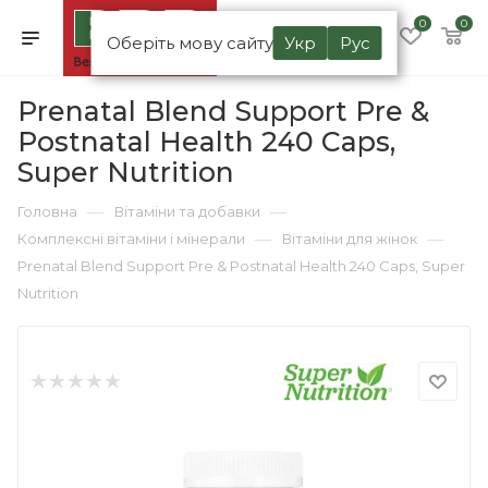
0
0
Оберіть мову сайту
Укр
Рус
Prenatal Blend Support Pre &
Postnatal Health 240 Caps,
Super Nutrition
—
—
Головна
Вітаміни та добавки
—
—
Комплексні вітаміни і мінерали
Вітаміни для жінок
Prenatal Blend Support Pre & Postnatal Health 240 Caps, Super
Nutrition