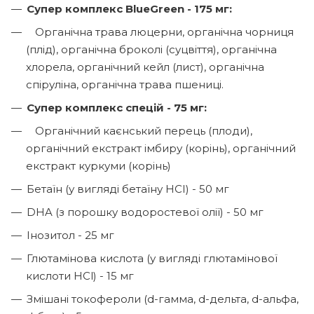
Супер комплекс BlueGreen - 175 мг:
Органічна трава люцерни, органічна чорниця
(плід), органічна броколі (суцвіття), органічна
хлорела, органічний кейл (лист), органічна
спіруліна, органічна трава пшениці.
Супер комплекс спецій - 75 мг:
Органічний каєнський перець (плоди),
органічний екстракт імбиру (корінь), органічний
екстракт куркуми (корінь)
Бетаїн (у вигляді бетаїну HCI) - 50 мг
DHA (з порошку водоростевої олії) - 50 мг
Інозитол - 25 мг
Глютамінова кислота (у вигляді глютамінової
кислоти HCl) - 15 мг
Змішані токофероли (d-гамма, d-дельта, d-альфа,