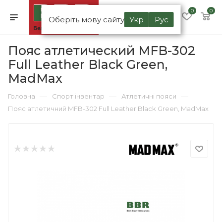
0
0
Оберіть мову сайту
Укр
Рус
Пояс атлетический MFB-302
Full Leather Black Green,
MadMax
—
—
—
Головна
Спорт інвентар
Атлетичні пояси
Пояс атлетичний MFB-302 Full Leather Black Green, MadMax