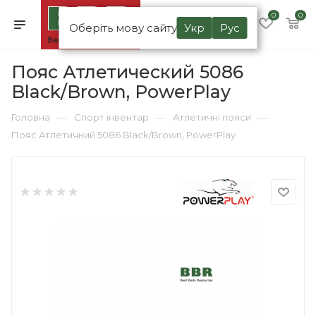
0
0
Оберіть мову сайту
Укр
Рус
Пояс Атлетический 5086
Black/Brown, PowerPlay
—
—
—
Головна
Спорт інвентар
Атлетичні пояси
Пояс Атлетичний 5086 Black/Brown, PowerPlay