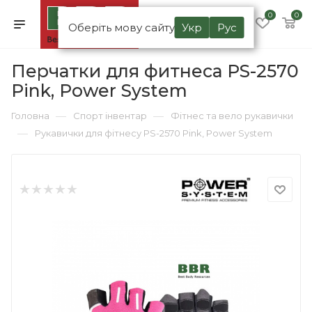
0
0
Оберіть мову сайту
Укр
Рус
Перчатки для фитнеса PS-2570
Pink, Power System
—
—
Головна
Спорт інвентар
Фітнес та вело рукавички
—
Рукавички для фітнесу PS-2570 Pink, Power System