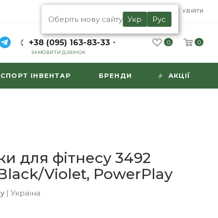
UA
RU
УВІЙТИ
Оберіть мову сайту
Укр
Рус
+38 (095) 163-83-33
0
0
ЗАМОВИТИ ДЗВІНОК
СПОРТ ІНВЕНТАР
БРЕНДИ
АКЦІЇ
ки для фітнесу 3492
ack/Violet, PowerPlay
ay
|
Україна