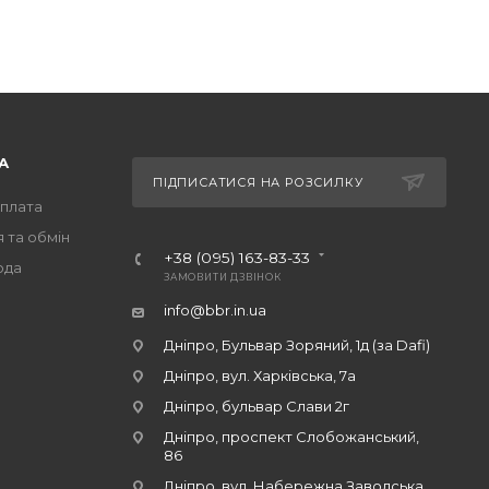
А
ПІДПИСАТИСЯ НА РОЗСИЛКУ
оплата
 та обмін
+38 (095) 163-83-33
ода
ЗАМОВИТИ ДЗВІНОК
info@bbr.in.ua
Дніпро, Бульвар Зоряний, 1д (за Dafi)
Дніпро, вул. Харківська, 7а
Дніпро, бульвар Слави 2г
Дніпро, проспект Слобожанський,
86
Дніпро, вул. Набережна Заводська,