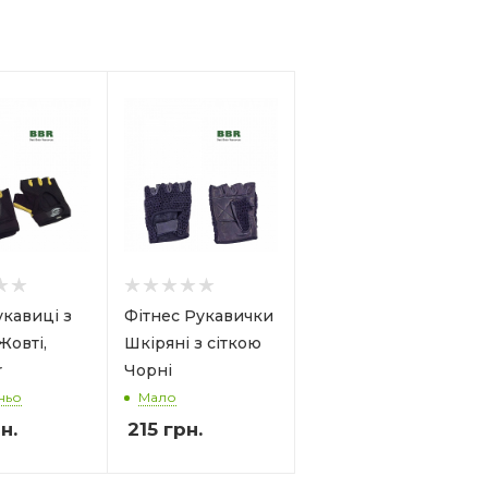
кавиці з
Фітнес Рукавички
Жовті,
Шкіряні з сіткою
r
Чорні
ньо
Мало
н.
215
грн.