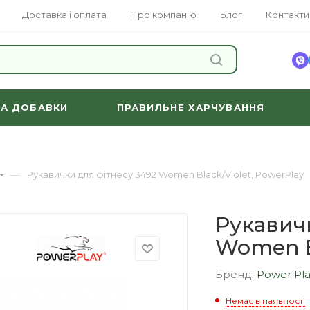
Доставка і оплата
Про компанію
Блог
Контакти
ЗНАЙТИ
ТА ДОБАВКИ
ПРАВИЛЬНЕ ХАРЧУВАННЯ
—
Рукавички для фітнесу 3492 Women Black/Violet, PowerPlay
Рукавич
Women Bl
Бренд:
Power Pl
Немає в наявності