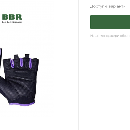
Доступні варіанти
Наші менеджери обов'яз