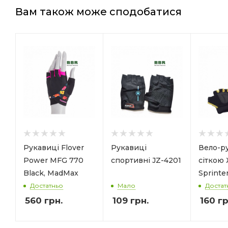
Вам також може сподобатися
Рукавиці Flover
Рукавиці
Вело-ру
Power MFG 770
спортивні JZ-4201
сіткою 
Black, MadMax
Sprinte
Достатньо
Мало
Достат
560
грн.
109
грн.
160
гр