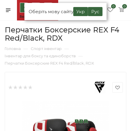
0
0
Оберіть мову сайту
Укр
Рус
Перчатки Боксерские REX F4
Red/Black, RDX
—
—
Головна
Спорт інвентар
—
Інвентар для боксу та єдиноборств
Перчатки Боксерские REX F4 Red/Black, RDX