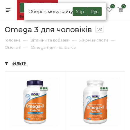
0
0
Оберіть мову сайту
Укр
Рус
Omega 3 для чоловіків
92
—
—
—
Головна
Вітаміни та добавки
Жирні кислоти
—
Омега 3
Omega 3 для чоловіків
ФІЛЬТР