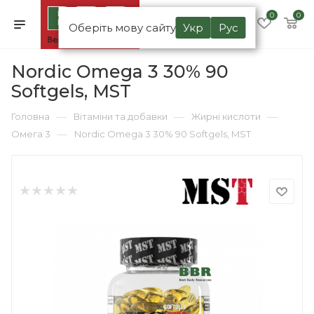
0
0
Оберіть мову сайту
Укр
Рус
Nordic Omega 3 30% 90
Softgels, MST
—
—
—
Головна
Вітаміни та добавки
Жирні кислоти
—
Омега 3
Nordic Omega 3 30% 90 Softgels, MST