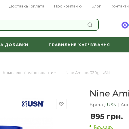
Доставка і оплата
Про компанію
Блог
Контакти
ЗНАЙТИ
ТА ДОБАВКИ
ПРАВИЛЬНЕ ХАРЧУВАННЯ
—
Комплексні амінокислоти
Nine Aminos 330g, USN
Nine Ami
Бренд:
USN
|
Анг
895
грн.
Достатньо