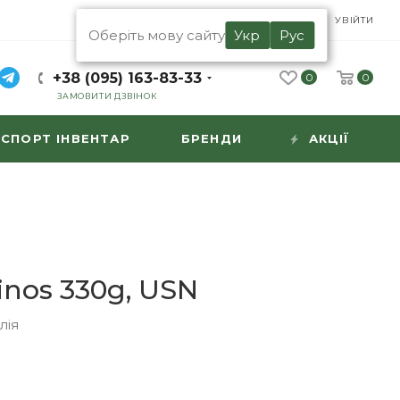
UA
RU
УВІЙТИ
Оберіть мову сайту
Укр
Рус
+38 (095) 163-83-33
0
0
ЗАМОВИТИ ДЗВІНОК
СПОРТ ІНВЕНТАР
БРЕНДИ
АКЦІЇ
nos 330g, USN
лія