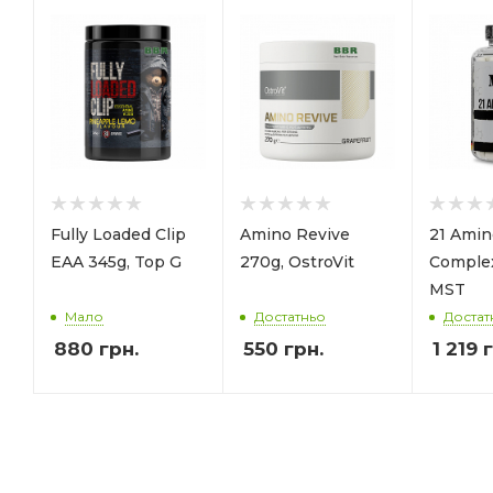
Fully Loaded Clip
Amino Revive
21 Amin
EAA 345g, Top G
270g, OstroVit
Complex
MST
Мало
Достатньо
Достат
880
грн.
550
грн.
1 219
г