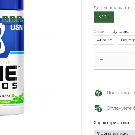
Доступні варіанти
330 г
Смак
—
Цукерка
Ананас
Виног
Доставка зам
Оплачуйте б
Характеристики
Форма випуску