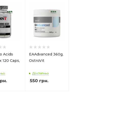
o Acids
EAAdvanced 360g,
 120 Caps,
OstroVit
ньо
Достатньо
рн.
550
грн.