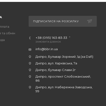
А
ПІДПИСАТИСЯ НА РОЗСИЛКУ
оплата
 та обмін
+38 (095) 163-83-33
ода
ЗАМОВИТИ ДЗВІНОК
info@bbr.in.ua
Дніпро, Бульвар Зоряний, 1д (за Dafi)
Дніпро, вул. Харківська, 7а
Дніпро, бульвар Слави 2г
Дніпро, проспект Слобожанський,
86
Дніпро, вул. Набережна Заводська,
99