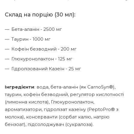
Склад на порцію (30 мл):
Бета-аланін - 2500 мг
Таурин - 1000 мг
Кофеїн безводний - 200 мг
Глюкуронолактон - 125 мг
Гідролізований Казеїн - 25 мг
Інгредієнти
: вода, бета-аланін (як CarnoSyn®),
таурин, кофеїн безводний, регулятор кислотності
(лимонна кислота), Глюкуронолактон,
ароматизатори, гідролізат казеїну (PeptoPro® з
молока), консерванти (сорбат калію, натрію
бензоат), підсолоджувач (сукралоза).