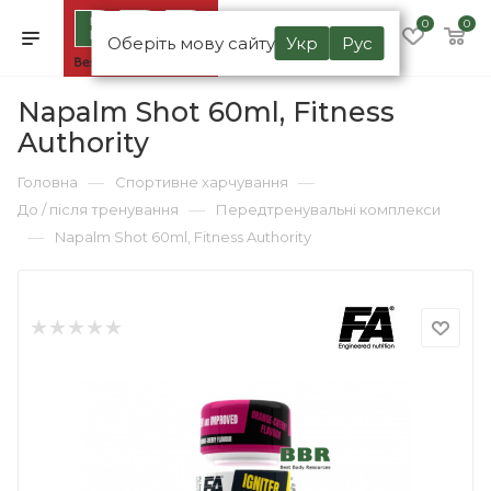
0
0
Оберіть мову сайту
Укр
Рус
Napalm Shot 60ml, Fitness
Authority
—
—
Головна
Спортивне харчування
—
До / після тренування
Передтренувальні комплекси
—
Napalm Shot 60ml, Fitness Authority