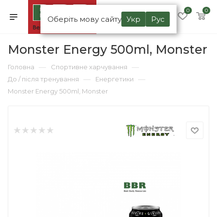
0
0
Оберіть мову сайту
Укр
Рус
Monster Energy 500ml, Monster
—
—
Головна
Спортивне харчування
—
—
До / після тренування
Енергетики
Monster Energy 500ml, Monster