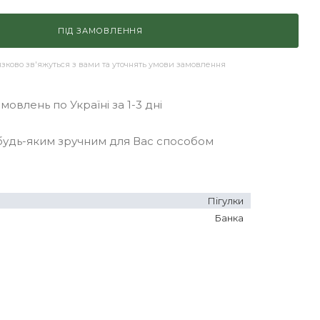
ПІД ЗАМОВЛЕННЯ
ково зв'яжуться з вами та уточнять умови замовлення
овлень по Україні за 1-3 дні
удь-яким зручним для Вас способом
Пігулки
Банка