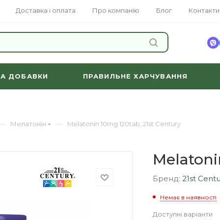
Доставка і оплата
Про компанію
Блог
Контакти
ЗНАЙТИ
ТА ДОБАВКИ
ПРАВИЛЬНЕ ХАРЧУВАННЯ
—
—
Мелатонін
Melatonin 10mg 120tab, 21st Century
Melatoni
Бренд:
21st Cent
Немає в наявності
Доступні варіанти