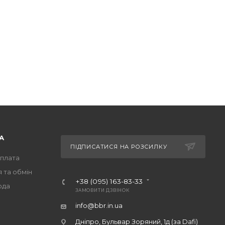
А
ПІДПИСАТИСЯ НА РОЗСИЛКУ
оплата
 та обмін
+38 (095) 163-83-33
ода
ЗАМОВИТИ ДЗВІНОК
info@bbr.in.ua
Дніпро, Бульвар Зоряний, 1д (за Dafi)