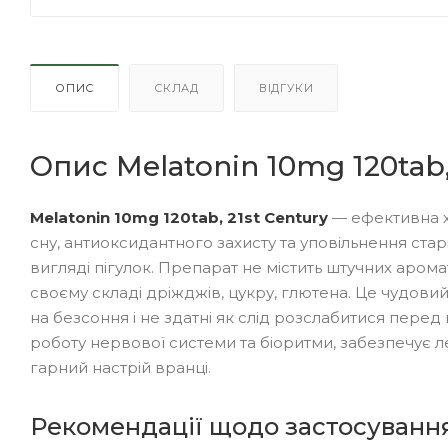
ОПИС
СКЛАД
ВІДГУКИ
Опис Melatonin 10mg 120tab,
Melatonin 10mg 120tab, 21st Century
— ефективна х
сну, антиоксидантного захисту та уповільнення старі
вигляді пігулок. Препарат не містить штучних аромат
своєму складі дріжджів, цукру, глютена. Це чудови
на безсоння і не здатні як слід розслабитися перед
роботу нервової системи та біоритми, забезпечує л
гарний настрій вранці.
Рекомендації щодо застосуванн