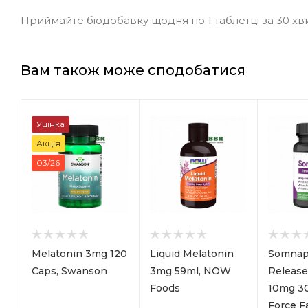
Приймайте біодобавку щодня по 1 таблетці за 30 хв
Вам також може сподобатися
Уцінка
Акція
03/26
Melatonin 3mg 120
Liquid Melatonin
Somnap
Caps, Swanson
3mg 59ml, NOW
Release
Foods
10mg 30
Force F