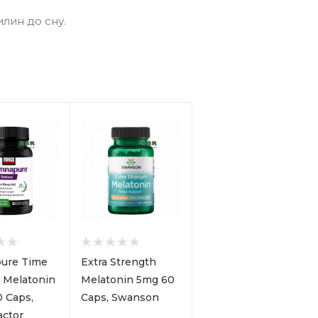
илин до сну.
ure Time
Extra Strength
 Melatonin
Melatonin 5mg 60
 Caps,
Caps, Swanson
actor