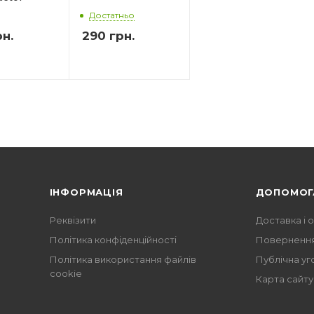
Достатньо
н.
290
грн.
ІНФОРМАЦІЯ
ДОПОМОГ
Реквізити
Доставка і 
Політика конфіденційності
Повернення
Політика використання файлів
Публічна уг
cookie
Карта сайту