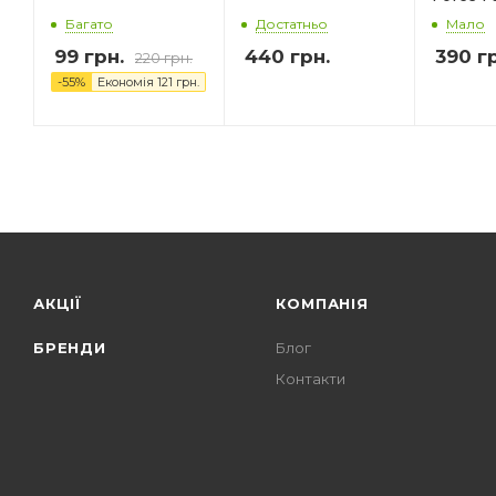
Багато
Достатньо
Мало
99
грн.
440
грн.
390
гр
220
грн.
-
55
%
Економія
121
грн.
АКЦІЇ
КОМПАНІЯ
БРЕНДИ
Блог
Контакти