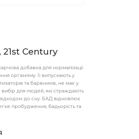
 21st Century
арчова добавка для нормалізації
ння організму. Її випускають у
изаторів та барвників, не має у
й вибір для людей, які страждають
 відходом до сну. БАД відновлює
егке пробудження, бадьорість та
я