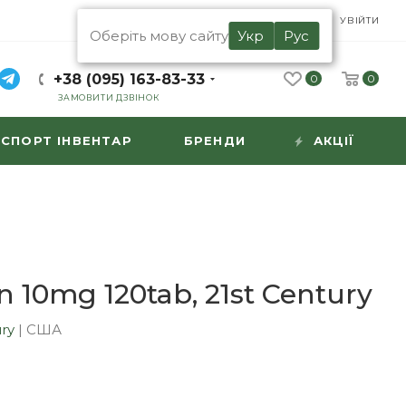
UA
RU
УВІЙТИ
Оберіть мову сайту
Укр
Рус
+38 (095) 163-83-33
0
0
ЗАМОВИТИ ДЗВІНОК
СПОРТ ІНВЕНТАР
БРЕНДИ
АКЦІЇ
n 10mg 120tab, 21st Century
ury
|
США