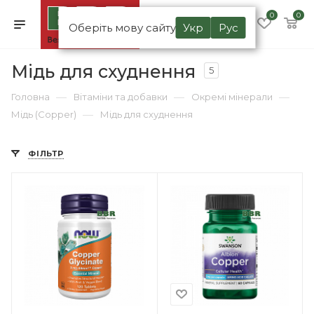
0
0
Оберіть мову сайту
Укр
Рус
Мідь для схуднення
5
—
—
—
Головна
Вітаміни та добавки
Окремі мінерали
—
Мідь (Copper)
Мідь для схуднення
ФІЛЬТР