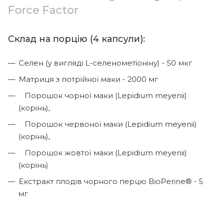
Force Factor
Склад на порцію (4 капсули):
Селен (у вигляді L-селенометіоніну) - 50 мкг
Матриця з потрійної маки - 2000 мг
Порошок чорної маки (Lepidium meyenii)
(корінь),
Порошок червоної маки (Lepidium meyenii)
(корінь),
Порошок жовтої маки (Lepidium meyenii)
(корінь)
Екстракт плодів чорного перцю BioPerine®️ - 5
мг