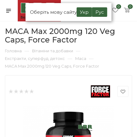
0
0
Оберіть мову сайту
Укр
Рус
MACA Max 2000mg 120 Veg
Caps, Force Factor
—
—
Головна
Вітаміни та добавки
—
—
Екстракти, суперфуд, детокс
Maca
MACA Max 2000mg 120 Veg Caps, Force Factor