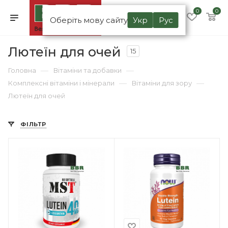
0
0
Оберіть мову сайту
Укр
Рус
Лютеїн для очей
15
—
—
Головна
Вітаміни та добавки
—
—
Комплексні вітаміни і мінерали
Вітаміни для зору
Лютеїн для очей
ФІЛЬТР