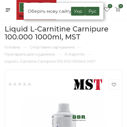
0
0
Оберіть мову сайту
Укр
Рус
Liquid L-Carnitine Carnipure
100.000 1000ml, MST
—
—
Головна
Спортивне харчування
—
—
Препарати для схуднення
Л-Карнітін
Liquid L-Carnitine Carnipure 100.000 1000ml, MST