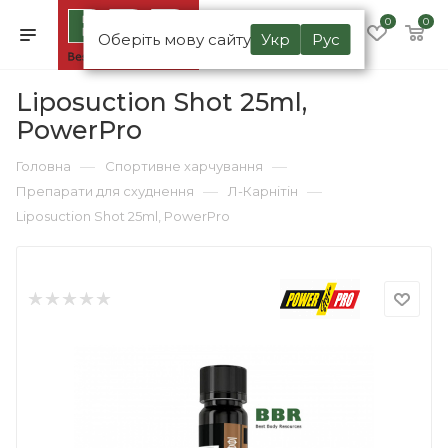
0
0
Оберіть мову сайту
Укр
Рус
Liposuction Shot 25ml,
PowerPro
—
—
Головна
Спортивне харчування
—
—
Препарати для схуднення
Л-Карнітін
Liposuction Shot 25ml, PowerPro