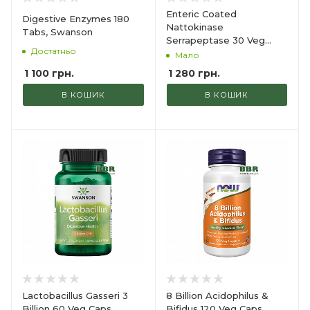
Enteric Coated
Digestive Enzymes 180
Nattokinase
Tabs, Swanson
Serrapeptase 30 Veg
Достатньо
Caps, Solaray
Мало
1 100
грн.
1 280
грн.
В КОШИК
В КОШИК
Lactobacillus Gasseri 3
8 Billion Acidophilus &
Billion 60 Veg Caps,
Bifidus 120 Veg Caps,