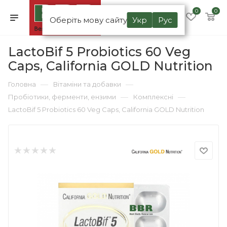
0
0
Оберіть мову сайту
Укр
Рус
LactoBif 5 Probiotics 60 Veg
Caps, California GOLD Nutrition
—
—
Головна
Вітаміни та добавки
—
—
Пробіотики, ферменти, ензими
Комплексні
LactoBif 5 Probiotics 60 Veg Caps, California GOLD Nutrition