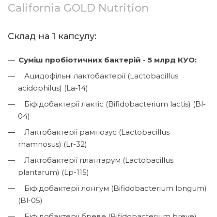
California GOLD Nutrition
Склад на 1 капсулу:
Суміш пробіотичних бактерій - 5 млрд КУО:
Ацидофільні лактобактерії (Lactobacillus
acidophilus) (La-14)
Біфідобактерії лактіс (Bifidobacterium lactis) (Bl-
04)
Лактобактерії рамнозус (Lactobacillus
rhamnosus) (Lr-32)
Лактобактерії плантарум (Lactobacillus
plantarum) (Lp-115)
Біфідобактерії лонгум (Bifidobacterium longum)
(Bl-05)
Біфідобактерії бреве (Bifidobacterium breve)