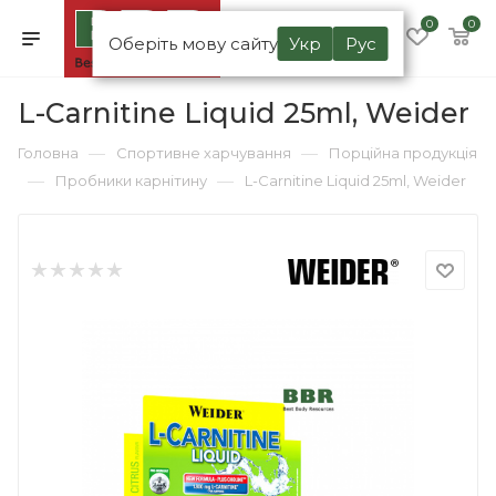
0
0
Оберіть мову сайту
Укр
Рус
L-Carnitine Liquid 25ml, Weider
—
—
Головна
Спортивне харчування
Порційна продукція
—
—
Пробники карнітину
L-Carnitine Liquid 25ml, Weider