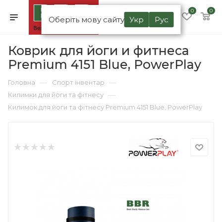
0
0
Оберіть мову сайту
Укр
Рус
Коврик для йоги и фитнеса
Premium 4151 Blue, PowerPlay
—
—
Головна
Спорт інвентар
—
Килимки для йоги та фітнесу
Килимок для йоги та фітнесу Premium 4151 Blue, PowerPlay