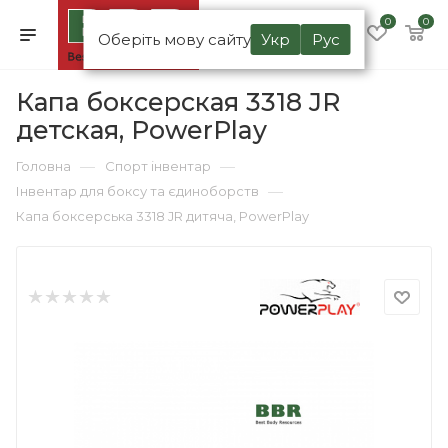
0
0
Оберіть мову сайту
Укр
Рус
Капа боксерская 3318 JR
детская, PowerPlay
—
—
Головна
Спорт інвентар
—
Інвентар для боксу та єдиноборств
Капа боксерська 3318 JR дитяча, PowerPlay