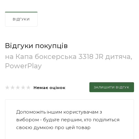
ВІДГУКИ
Відгуки покупців
на Капа боксерська 3318 JR дитяча,
PowerPlay
Немає оцінок
ЗАЛИШИТИ ВІДГУК
Допоможіть іншим користувачам з
вибором - будьте першим, хто поділиться
своєю думкою про цей товар