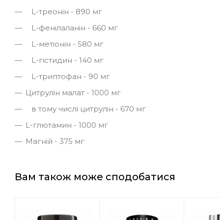
L-треонін - 890 мг
L-фенілаланін - 660 мг
L-метіонін - 580 мг
L-гістидин - 140 мг
L-триптофан - 90 мг
Цитрулін малат - 1000 мг
в тому числі цитрулін - 670 мг
L-глютамин - 1000 мг
Магній - 375 мг
Вам також може сподобатися