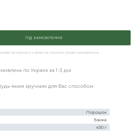
ПІД ЗАМОВЛЕННЯ
ково зв'яжуться з вами та уточнять умови замовлення
овлень по Україні за 1-3 дні
удь-яким зручним для Вас способом
Порошок
Банка
450 г