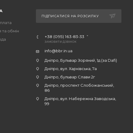
А
ПІДПИСАТИСЯ НА РОЗСИЛКУ
оплата
 та обмін
+38 (095) 163-83-33
ода
ЗАМОВИТИ ДЗВІНОК
info@bbr.in.ua
Дніпро, Бульвар Зоряний, 1д (за Dafi)
Дніпро, вул. Харківська, 7а
Дніпро, бульвар Слави 2г
Дніпро, проспект Слобожанський,
86
Дніпро, вул. Набережна Заводська,
99