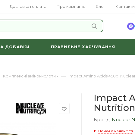
Доставка і оплата
Про компанію
Блог
Контакти
ЗНАЙТИ
ТА ДОБАВКИ
ПРАВИЛЬНЕ ХАРЧУВАННЯ
—
Комплексні амінокислоти
Impact Amino Acids 450g, Nuclear
Impact A
Nutritio
Бренд:
Nuclear N
Немає в наявності