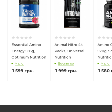
Essential Amino
Animal Nitro 44
Amino 
Energy 585g,
Packs, Universal
570g, Sc
Optimum Nutrition
Nutrition
Nutriti
Мало
Достатньо
Мало
1 599
грн.
1 999
грн.
1 580