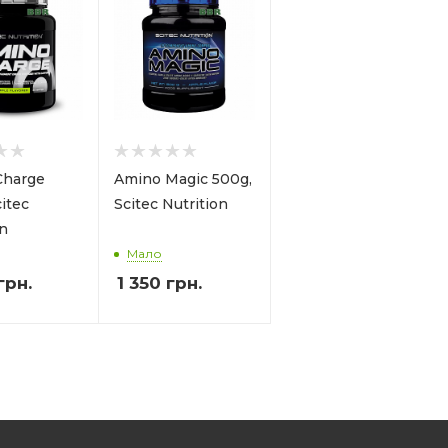
Charge
Amino Magic 500g,
itec
Scitec Nutrition
on
Мало
грн.
1 350
грн.