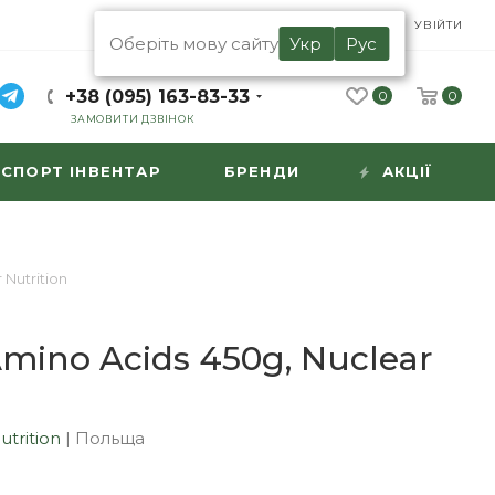
UA
RU
УВІЙТИ
Оберіть мову сайту
Укр
Рус
+38 (095) 163-83-33
0
0
ЗАМОВИТИ ДЗВІНОК
СПОРТ ІНВЕНТАР
БРЕНДИ
АКЦІЇ
 Nutrition
mino Acids 450g, Nuclear
n
utrition
|
Польща