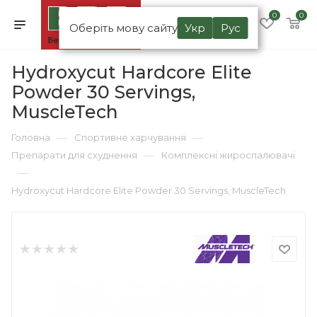
0
0
Оберіть мову сайту
Укр
Рус
Hydroxycut Hardcore Elite
Powder 30 Servings,
MuscleTech
—
—
Головна
Спортивне харчування
—
Препарати для схуднення
Комплексні жироспалювачі
—
Hydroxycut Hardcore Elite Powder 30 Servings, MuscleTech