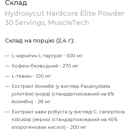
Склад
Hydroxycut Hardcore Elite Powder
30 Servings, MuscleTech
Склад на порцію (2,4 г):
L-карнітин L-тартрат - 500 мг
Кофеїн безводний - 270 мг
L-теанін - 100 мг
Екстракт йохімбе (у вигляді Pausinystalia
yohimbe) (кора) (стандартизований на 6%
йохімбін) - 28 мг
Екстракт кави робуста (у вигляді C. canephora
robusta) (зерно) (стандартизований на 45%
хлорогенових кислот) - 200 мг