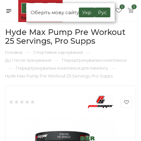
0
0
Оберіть мову сайту
Укр
Рус
Hyde Max Pump Pre Workout
25 Servings, Pro Supps
—
—
Головна
Спортивне харчування
—
До / після тренування
Передтренувальні комплекси
—
—
Передтренувальні комплекси для пампінгу
Hyde Max Pump Pre Workout 25 Servings, Pro Supps