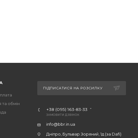
А
ПІДПИСАТИСЯ НА РОЗСИЛКУ
оплата
 та обмін
+38 (095) 163-83-33
ода
ЗАМОВИТИ ДЗВІНОК
info@bbr.in.ua
Дніпро, Бульвар Зоряний, 1д (за Dafi)