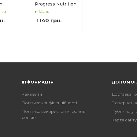
on
Progress Nutrition
ньо
Мало
н.
1 140
грн.
ІНФОРМАЦІЯ
ДОПОМОГ
Реквізити
Доставка і 
Політика конфіденційності
Повернення
Політика використання файлів
Публічна уг
cookie
Карта сайту