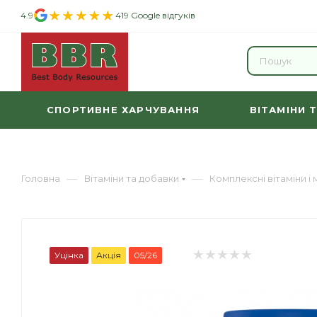
4.9
419 Google відгуків
СПОРТИВНЕ ХАРЧУВАННЯ
ВІТАМІНИ 
—
—
Головна
Вітаміни та добавки
Комплексні вітаміни і
Уцінка
Акція
05/26