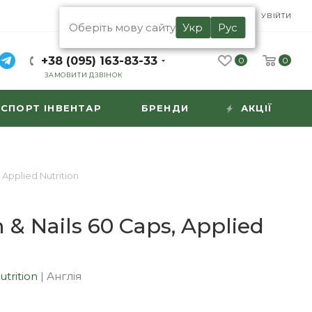
UA
RU
УВІЙТИ
Оберіть мову сайту
Укр
Рус
+38 (095) 163-83-33
0
0
ЗАМОВИТИ ДЗВІНОК
СПОРТ ІНВЕНТАР
БРЕНДИ
АКЦІЇ
, Applied Nutrition
n & Nails 60 Caps, Applied
n
utrition
|
Англія