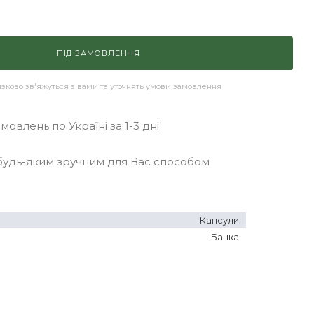
ПІД ЗАМОВЛЕННЯ
ково зв'яжуться з вами та уточнять умови замовлення
овлень по Україні за 1-3 дні
удь-яким зручним для Вас способом
Капсули
Банка