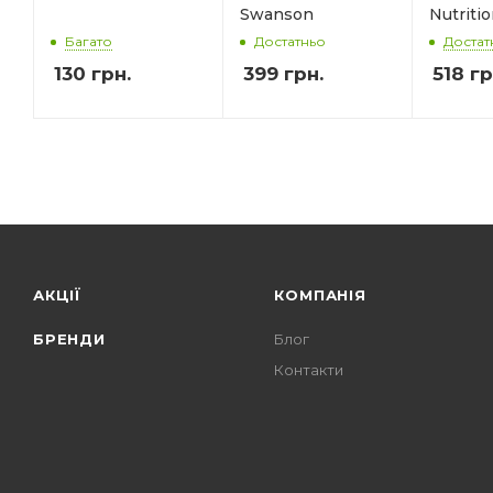
Swanson
Nutriti
Багато
Достат
Достатньо
130
грн.
399 грн.
518
гр
АКЦІЇ
КОМПАНІЯ
БРЕНДИ
Блог
Контакти