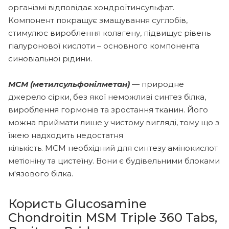
організмі відповідає хондроїтинсульфат.
Компонент покращує змащування суглобів,
стимулює вироблення колагену, підвищує рівень
гіалуронової кислоти – основного компонента
синовіальної рідини.
МСМ (метилсульфонілметан)
— природне
джерело сірки, без якої неможливі синтез білка,
вироблення гормонів та зростання тканин. Його
можна приймати лише у чистому вигляді, тому що з
їжею надходить недостатня
кількість. МСМ необхідний для синтезу амінокислот
метіоніну та цистеїну. Вони є будівельними блоками
м'язового білка.
Користь Glucosamine
Chondroitin MSM Triple 360 ​​Tabs,