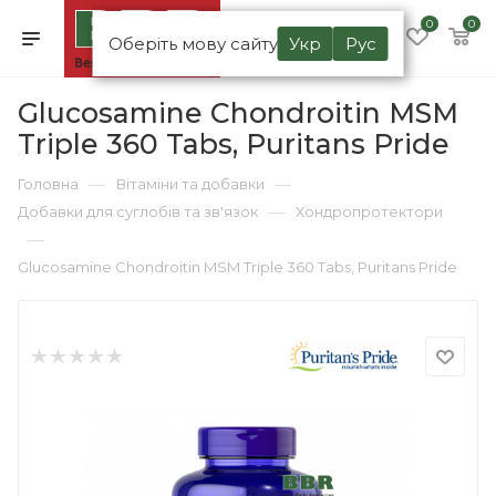
0
0
Оберіть мову сайту
Укр
Рус
Glucosamine Chondroitin MSM
Triple 360 Tabs, Puritans Pride
—
—
Головна
Вітаміни та добавки
—
Добавки для суглобів та зв'язок
Хондропротектори
—
Glucosamine Chondroitin MSM Triple 360 Tabs, Puritans Pride