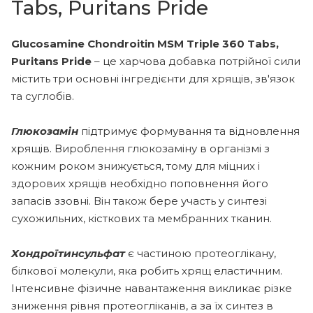
Tabs, Puritans Pride
Glucosamine Chondroitin MSM Triple 360 ​​Tabs,
Puritans Pride
– це харчова добавка потрійної сили
містить три основні інгредієнти для хрящів, зв'язок
та суглобів.
Глюкозамін
підтримує формування та відновлення
хрящів. Вироблення глюкозаміну в організмі з
кожним роком знижується, тому для міцних і
здорових хрящів необхідно поповнення його
запасів ззовні. Він також бере участь у синтезі
сухожильних, кісткових та мембранних тканин.
Хондроїтинсульфат
є частиною протеоглікану,
білкової молекули, яка робить хрящ еластичним.
Інтенсивне фізичне навантаження викликає різке
зниження рівня протеогліканів, а за їх синтез в