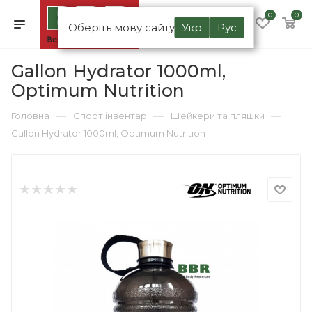
0
0
Оберіть мову сайту
Укр
Рус
Gallon Hydrator 1000ml,
Optimum Nutrition
—
—
—
Головна
Спорт інвентар
Шейкери та пляшки
Gallon Hydrator 1000ml, Optimum Nutrition