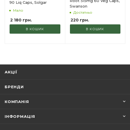
Root 515mg 60 Veg Caps,
90 Liq Caps, Solgar
Swanson
Мало
Достатньо
2 180
грн.
220
грн.
В КОШИК
В КОШИК
АКЦІЇ
БРЕНДИ
КОМПАНІЯ
ІНФОРМАЦІЯ