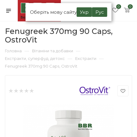
0
0
Оберіть мову сайту
Укр
Рус
Fenugreek 370mg 90 Caps,
OstroVit
—
—
Головна
Вітаміни та добавки
—
—
Екстракти, суперфуд, детокс
Екстракти
Fenugreek 370mg 90 Caps, OstroVit