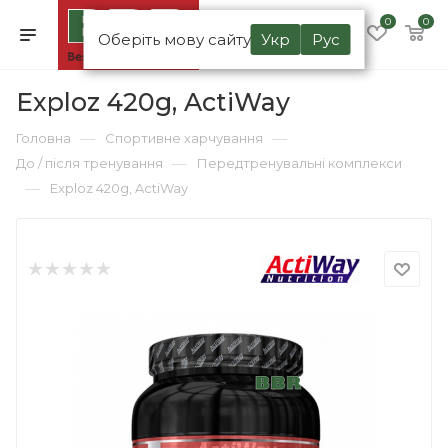
0
0
Оберіть мову сайту
Укр
Рус
Exploz 420g, ActiWay
—
—
Головна
Спортивне харчування
—
До / після тренування
Передтренувальні комплекси
—
Exploz 420g, ActiWay