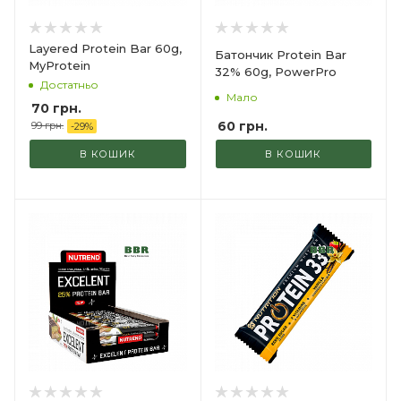
Layered Protein Bar 60g,
Батончик Protein Bar
MyProtein
32% 60g, PowerPro
Достатньо
Мало
70
грн.
60
грн.
99
грн.
-
29
%
В КОШИК
В КОШИК