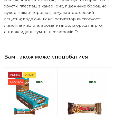
хрусткі пластівці з какао (рис, пшеничне борошно,
цукор, какао-порошок); емульгатор: соєвий
лецитин; вода очищена; регулятор кислотності:
лимонна кислота; ароматизатор, хлорид натрію;
антиоксидант: суміш токоферолів D;
Вам також може сподобатися
Уцінка
Акція
05/2026