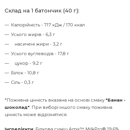
Склад на 1 батончик (40 г):
Калорійність - 717 кДж / 170 ккал
Усього жирів - 6,3 г
насичені жири - 3,2 г
Усього вуглеводів - 17,8 г
цукор - 9,2 г
Білок - 10,8 г
Сіль - 0,3 г
*Поживна цінність вказана на основі смаку
"Банан -
шоколад"
. При виборі іншого смаку поживна
цінність може відрізнятися.
Інгредієнти
: Білкова суміш Amix™ MilkPro® 19,6%