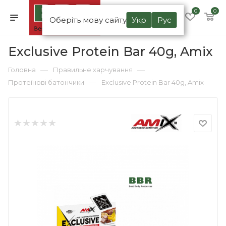
0
0
Оберіть мову сайту
Укр
Рус
Exclusive Protein Bar 40g, Amix
—
—
Головна
Правильне харчування
—
Протеїнові батончики
Exclusive Protein Bar 40g, Amix