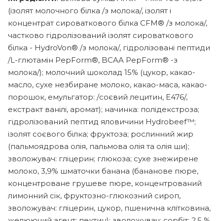
(ізолят молочного білка /з молока/, ізолят і
концентрат сироваткового білка CFM® /з молока/,
частково гідролізований ізолят сироваткового
білка - HydroVon® /з молока/, гідролізовані пептиди
/L-глютамін PepForm®, BCAA PepForm® -з
молока/); молочний шоколад 15% (цукор, какао-
масло, сухе незбиране молоко, какао-маса, какао-
порошок, емульгатор: /соєвий лецитин, Е476/,
екстракт ванілі, аромат); начинка: полідекстроза;
гідролізований пептид яловичини Hydrobeef™;
ізолят соєвого білка; фруктоза; рослинний жир
(пальмоядрова олія, пальмова олія та олія ши);
зволожувач: гліцерин; глюкоза; сухе знежирене
молоко, 3,9% шматочки банана (бананове пюре,
концентроване грушеве пюре, концентрований
лимонний сік, фруктозно-глюкозний сироп,
зволожувач: гліцерин, цукор, пшенична клітковина,
желюючий агент: пектин); зволожувач: сорбіт; 2,5 %