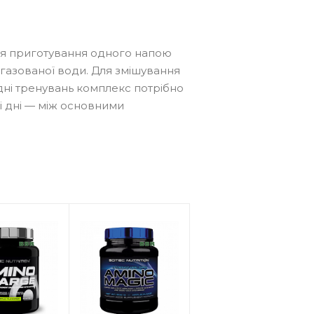
Для приготування одного напою
егазованої води. Для змішування
дні тренувань комплекс потрібно
ші дні — між основними