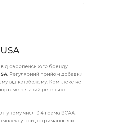
hUSA
 від європейського бренду
USA
. Регулярний прийом добавки
зму від катаболізму. Комплекс не
портсменів, який ретельно
т, у тому числі 3,4 грама ВСАА.
комплексу при дотриманні всіх