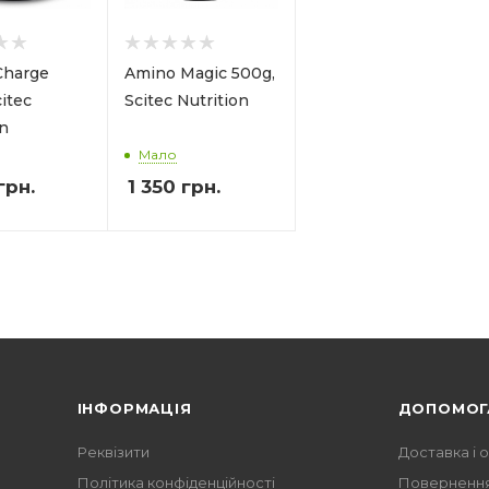
Charge
Amino Magic 500g,
itec
Scitec Nutrition
on
Мало
грн.
1 350
грн.
ІНФОРМАЦІЯ
ДОПОМОГ
Реквізити
Доставка і 
Політика конфіденційності
Повернення