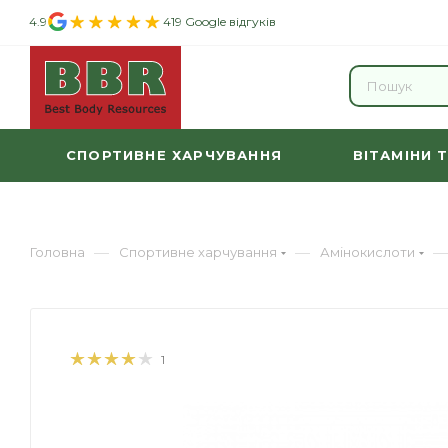
4.9
419 Google відгуків
СПОРТИВНЕ ХАРЧУВАННЯ
ВІТАМІНИ 
—
—
—
Головна
Спортивне харчування
Амінокислоти
1