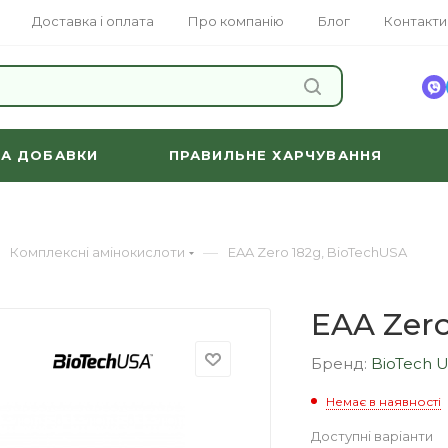
Доставка і оплата
Про компанію
Блог
Контакти
ЗНАЙТИ
ТА ДОБАВКИ
ПРАВИЛЬНЕ ХАРЧУВАННЯ
—
Комплексні амінокислоти
EAA Zero 182g, BioTechUSA
EAA Zero
Бренд:
BioTech 
Немає в наявності
Доступні варіанти