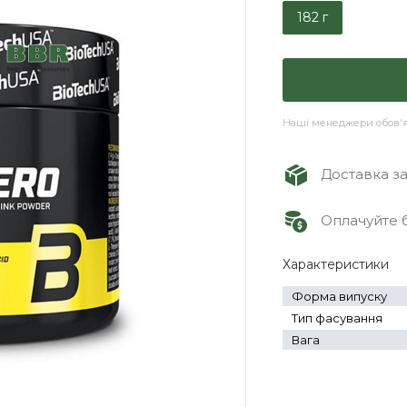
182 г
Наші менеджери обов'яз
Доставка зам
Оплачуйте б
Характеристики
Форма випуску
Тип фасування
Вага