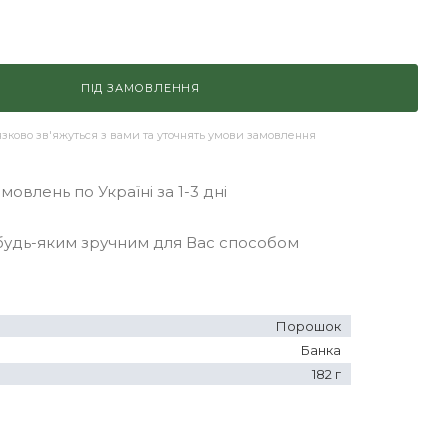
ПІД ЗАМОВЛЕННЯ
ково зв'яжуться з вами та уточнять умови замовлення
овлень по Україні за 1-3 дні
удь-яким зручним для Вас способом
Порошок
Банка
182 г