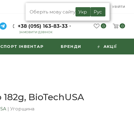
UA
RU
УВІЙТИ
Оберіть мову сайту
Укр
Рус
+38 (095) 163-83-33
0
0
ЗАМОВИТИ ДЗВІНОК
СПОРТ ІНВЕНТАР
БРЕНДИ
АКЦІЇ
 182g, BioTechUSA
USA
|
Угорщина