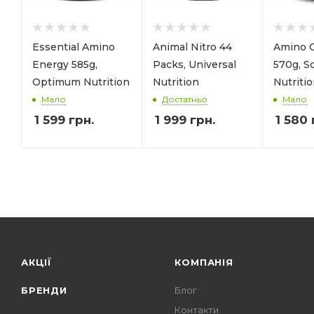
Essential Amino
Animal Nitro 44
Amino 
Energy 585g,
Packs, Universal
570g, Sc
Optimum Nutrition
Nutrition
Nutriti
Мало
Достатньо
Мало
1 599
грн.
1 999
грн.
1 580
АКЦІЇ
КОМПАНІЯ
БРЕНДИ
Блог
Контакти