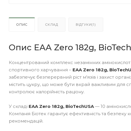
ОПИС
СКЛАД
ВІДГУКИ(1)
Опис EAA Zero 182g, BioTec
Концентрований комплекс незамінних амінокислот
спортивного харчування –
EAA Zero 182g, BioTech
забезпечує безперервний ріст м'язів і захист органі
містить цукру, що може бути вкрай важливим для с
контролює калорійність раціону.
У складі
EAA Zero 182g, BioTechUSA
— 10 амінокисло
Компанія Біотек гарантує ефективність та безпеку 
рекомендацій.