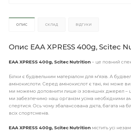
ОПИС
СКЛАД
ВІДГУКИ
Опис EAA XPRESS 400g, Scitec Nu
EAA XPRESS 400g, Scitec Nutrition
– це повний спе
Білки є будівельним матеріалом для м'язів. А будіве
амінокислоти. Серед амінокислот є такі, які може вир
ми можемо доповнити лише із зовнішніх джерел – ц
ми забезпечимо наш організм усіма необхідними а
спертися. Ось чому збалансована дієта, багата на бі
всіх спортсменів.
EAA XPRESS 400g, Scitec Nutrition
містить усі незам