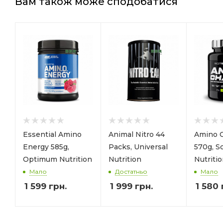
Вам також може сподобатися
Essential Amino
Animal Nitro 44
Amino 
Energy 585g,
Packs, Universal
570g, Sc
Optimum Nutrition
Nutrition
Nutriti
Мало
Достатньо
Мало
1 599
грн.
1 999
грн.
1 580