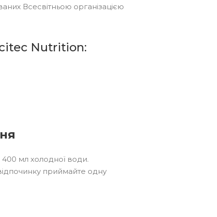
ваних Всесвітньою організацією
tec Nutrition:
ння
з 400 мл холодної води.
відпочинку приймайте одну