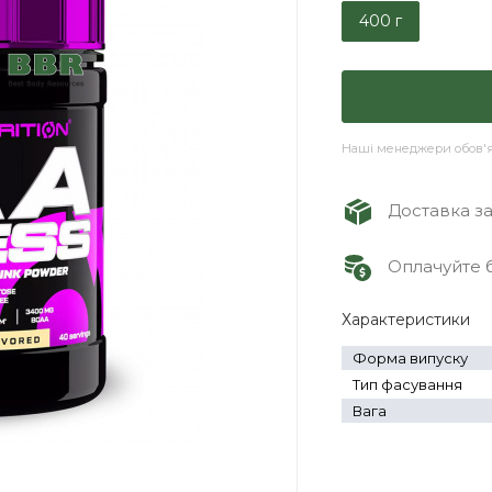
400 г
Наші менеджери обов'яз
Доставка зам
Оплачуйте б
Характеристики
Форма випуску
Тип фасування
Вага