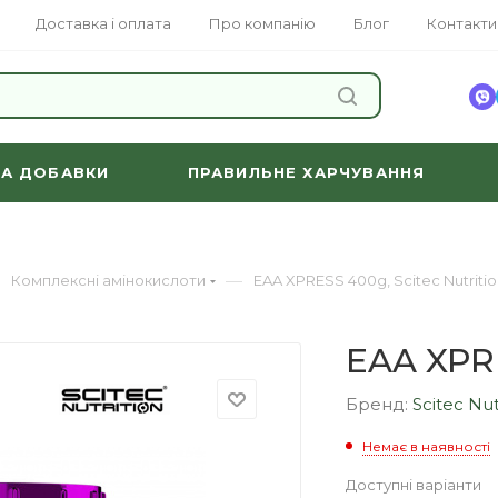
Доставка і оплата
Про компанію
Блог
Контакти
ЗНАЙТИ
ТА ДОБАВКИ
ПРАВИЛЬНЕ ХАРЧУВАННЯ
—
Комплексні амінокислоти
EAA XPRESS 400g, Scitec Nutriti
EAA XPRE
Бренд:
Scitec Nut
Немає в наявності
Доступні варіанти