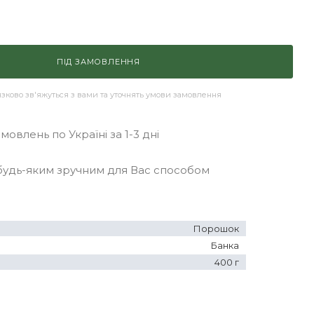
ПІД ЗАМОВЛЕННЯ
ково зв'яжуться з вами та уточнять умови замовлення
овлень по Україні за 1-3 дні
удь-яким зручним для Вас способом
Порошок
Банка
400 г