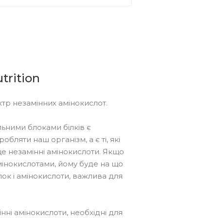
trition
ктр незамінних амінокислот.
льними блоками білків є
обляти наш організм, а є ті, які
е незамінні амінокислоти. Якщо
мінокислотами, йому буде на що
лок і амінокислоти, важлива для
інні амінокислоти, необхідні для