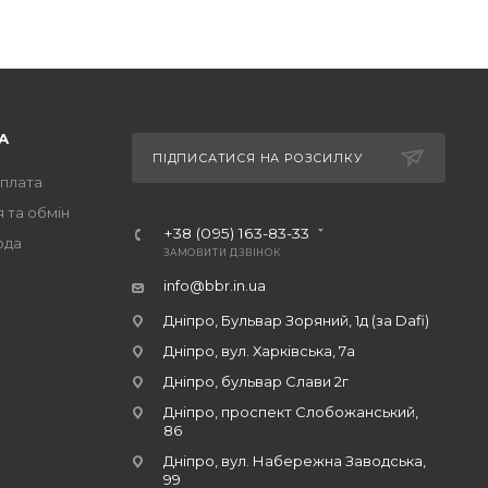
А
ПІДПИСАТИСЯ НА РОЗСИЛКУ
оплата
 та обмін
+38 (095) 163-83-33
ода
ЗАМОВИТИ ДЗВІНОК
info@bbr.in.ua
Дніпро, Бульвар Зоряний, 1д (за Dafi)
Дніпро, вул. Харківська, 7а
Дніпро, бульвар Слави 2г
Дніпро, проспект Слобожанський,
86
Дніпро, вул. Набережна Заводська,
99