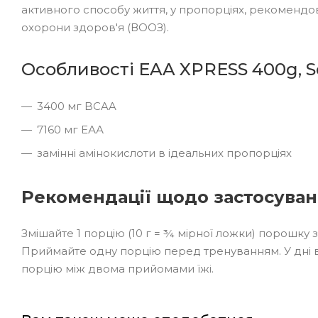
активного способу життя, у пропорціях, рекомендо
охорони здоров'я (ВООЗ).
Особливості EAA XPRESS 400g, Sci
3400 мг BCAA
7160 мг ЕАА
замінні амінокислоти в ідеальних пропорціях
Рекомендації щодо застосува
Змішайте 1 порцію (10 г = ¾ мірної ложки) порошку 
Приймайте одну порцію перед тренуванням. У дні 
порцію між двома прийомами їжі.