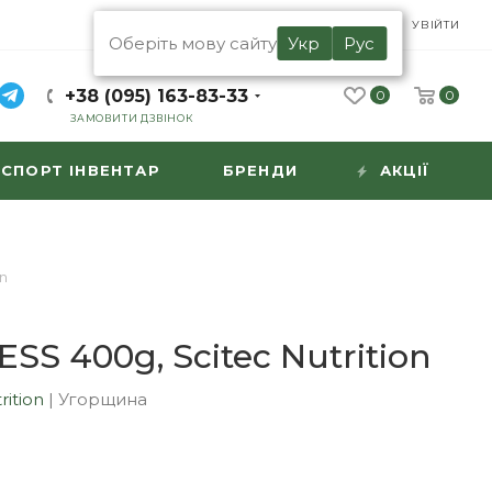
UA
RU
УВІЙТИ
Оберіть мову сайту
Укр
Рус
+38 (095) 163-83-33
0
0
ЗАМОВИТИ ДЗВІНОК
СПОРТ ІНВЕНТАР
БРЕНДИ
АКЦІЇ
on
SS 400g, Scitec Nutrition
rition
|
Угорщина