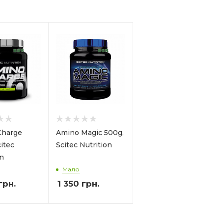
Charge
Amino Magic 500g,
itec
Scitec Nutrition
on
Мало
грн.
1 350
грн.